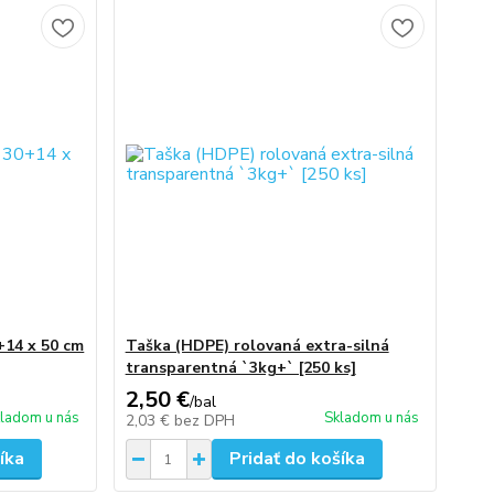
+14 x 50 cm
Taška (HDPE) rolovaná extra-silná
transparentná `3kg+` [250 ks]
2,50 €
/
bal
ladom u nás
Skladom u nás
2,03 €
bez DPH
íka
Pridať do košíka