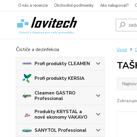
O nás a recenzie
Obchodné podmienky
Ako nakupovať?
O
Čističe a dezinfekcia
Úvod
G
TAŠ
Profi produkty CLEAMEN
Profi produkty KERSIA
Najnov
Cleamen GASTRO
Professional
Zobrazuje
Produkty KRYSTAL a
nové ekonomy VAKAVO
SANYTOL Professional