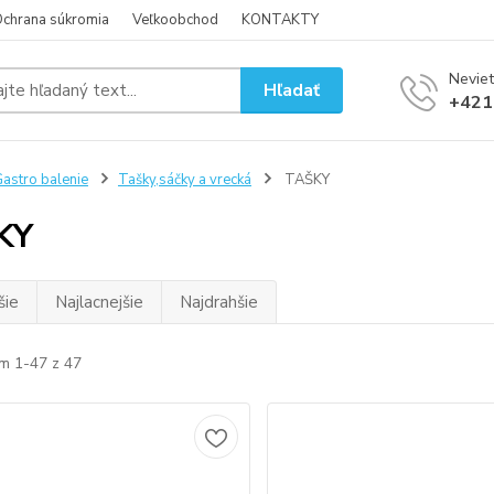
chrana súkromia
Veľkoobchod
KONTAKTY
Neviet
Hľadať
+421
astro balenie
Tašky,sáčky a vrecká
TAŠKY
KY
šie
Najlacnejšie
Najdrahšie
m 1-47 z 47