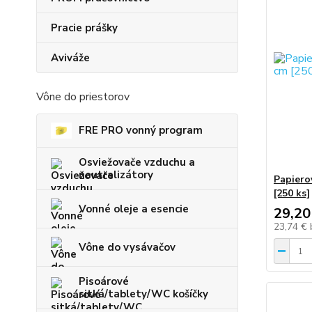
Pracie prášky
Aviváže
Vône do priestorov
FRE PRO vonný program
Osviežovače vzduchu a
neutralizátory
Papiero
[250 ks]
Vonné oleje a esencie
29,20
23,74 €
Vône do vysávačov
Pisoárové
sitká/tablety/WC košíčky