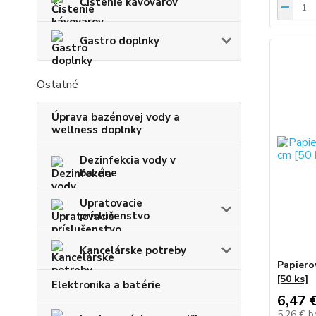
Čistenie kávovarov
Gastro doplnky
Ostatné
Úprava bazénovej vody a
wellness doplnky
Dezinfekcia vody v
bazéne
Upratovacie
príslušenstvo
Kancelárske potreby
Papiero
[50 ks]
Elektronika a batérie
6,47 
5,26 €
b