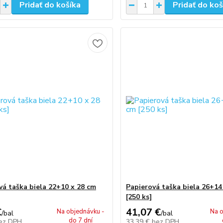
Pridať do košíka
Pridať do koš
vá taška biela 22+10 x 28 cm
Papierová taška biela 26+14
[250 ks]
€
41,07 €
Na objednávku -
Na o
/
bal
/
bal
do 7 dní
ez DPH
33,39 €
bez DPH