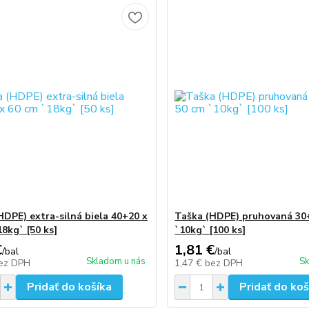
HDPE) extra-silná biela 40+20 x
Taška (HDPE) pruhovaná 30
18kg` [50 ks]
`10kg` [100 ks]
€
1,81 €
/
bal
/
bal
Skladom u nás
Sk
ez DPH
1,47 €
bez DPH
Pridať do košíka
Pridať do koš