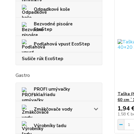
Odpadkové koše
Bezvodné pisoáre
EcoStep
Podlahová vpusť EcoStep
Sušiče rúk EcoStep
Gastro
PROFI umývačky
Taška (
skla/riadu
60 cm `
1,94 
Zmäkčovače vody
1,58 €
b
Výrobníky ľadu