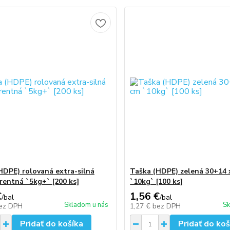
HDPE) rolovaná extra-silná
Taška (HDPE) zelená 30+14 
rentná `5kg+` [200 ks]
`10kg` [100 ks]
€
1,56 €
/
bal
/
bal
Skladom u nás
Sk
ez DPH
1,27 €
bez DPH
Pridať do košíka
Pridať do koš