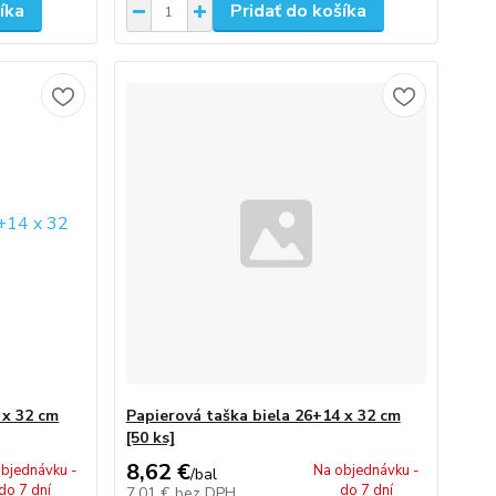
íka
Pridať do košíka
 x 32 cm
Papierová taška biela 26+14 x 32 cm
[50 ks]
8,62 €
bjednávku -
Na objednávku -
/
bal
do 7 dní
do 7 dní
7,01 €
bez DPH