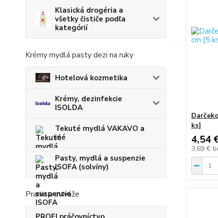
Klasická drogéria a
všetky čističe podľa
kategórií
Krémy mydlá pasty dezi na ruky
Hotelová kozmetika
Krémy, dezinfekcie
ISOLDA
Darčeko
ks]
Tekuté mydlá VAKAVO a
iné
4,54 
3,69 €
b
Pasty, mydlá a suspenzie
ISOFA (solvíny)
Pranie a aviváže
PROFI práčovníctvo