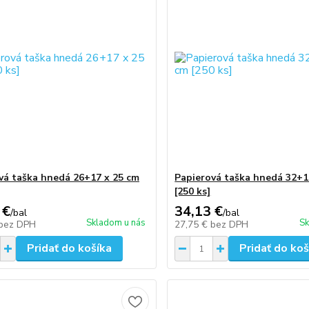
vá taška hnedá 26+17 x 25 cm
Papierová taška hnedá 32+1
[250 ks]
 €
34,13 €
/
bal
/
bal
Skladom u nás
Sk
bez DPH
27,75 €
bez DPH
Pridať do košíka
Pridať do koš