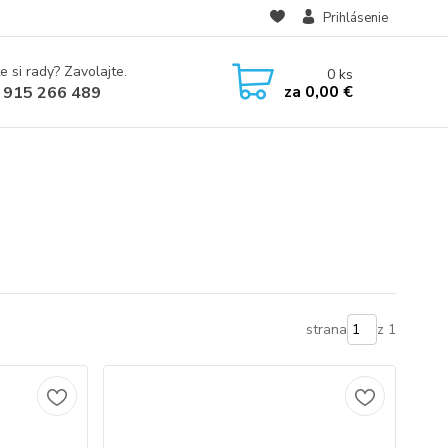
Prihlásenie
e si rady? Zavolajte.
0
ks
za
0,00 €
 915 266 489
strana
z 1