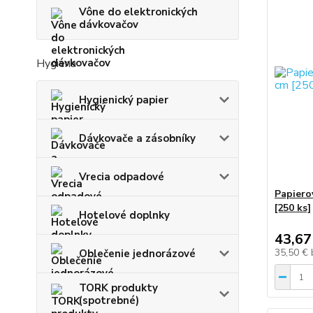
Vône do elektronických
dávkovačov
Hygiena
Hygienický papier
Dávkovače a zásobníky
Vrecia odpadové
Papiero
[250 ks]
Hotelové doplnky
43,67
35,50 €
Oblečenie jednorázové
TORK produkty
(spotrebné)