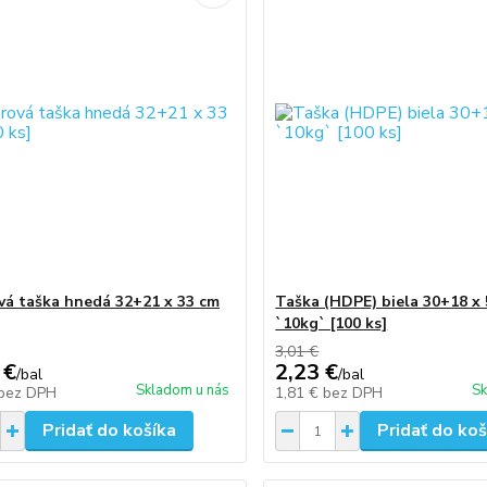
vá taška hnedá 32+21 x 33 cm
Taška (HDPE) biela 30+18 x
`10kg` [100 ks]
3,01 €
 €
2,23 €
/
bal
/
bal
Skladom u nás
Sk
bez DPH
1,81 €
bez DPH
Pridať do košíka
Pridať do koš