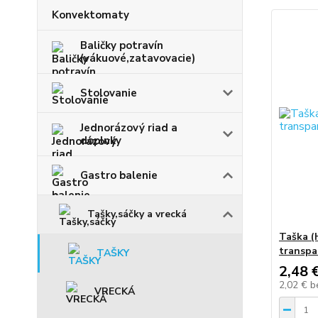
Konvektomaty
Baličky potravín
(vákuové,zatavovacie)
Stolovanie
Jednorázový riad a
doplnky
Gastro balenie
Tašky,sáčky a vrecká
Taška (
transpa
TAŠKY
2,48 
2,02 €
b
VRECKÁ