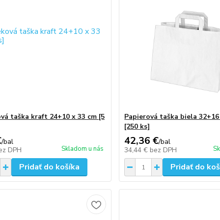
vá taška kraft 24+10 x 33 cm [5
Papierová taška biela 32+16
[250 ks]
€
42,36 €
/
bal
/
bal
Skladom u nás
Sk
ez DPH
34,44 €
bez DPH
Pridať do košíka
Pridať do koš