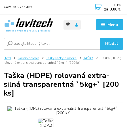
0
ks
+421 915 266 489
za
0,00 €
Menu
Hľadať
Úvod
Gastro balenie
Tašky,sáčky a vrecká
TAŠKY
Taška (HDPE)
rolovaná extra-silná transparentná `5kg+` [200 ks]
Taška (HDPE) rolovaná extra-
silná transparentná `5kg+` [200
ks]