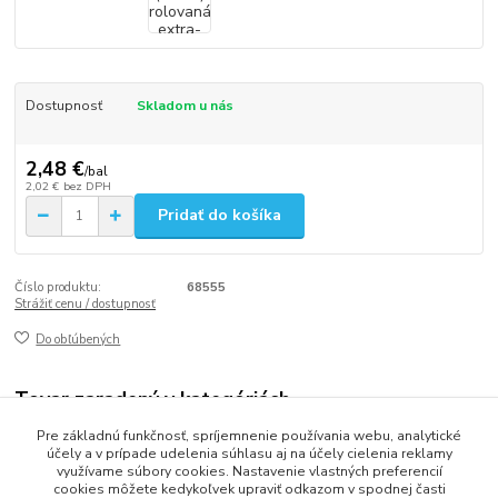
Dostupnosť
Skladom u nás
2,48 €
/
bal
2,02 €
bez DPH
Pridať do košíka
Číslo produktu:
68555
Strážiť cenu / dostupnosť
Do obľúbených
Tovar zaradený v kategóriách
Pre základnú funkčnosť, spríjemnenie používania webu, analytické
TAŠKY
účely a v prípade udelenia súhlasu aj na účely cielenia reklamy
využívame súbory cookies. Nastavenie vlastných preferencií
cookies môžete kedykoľvek upraviť odkazom v spodnej časti