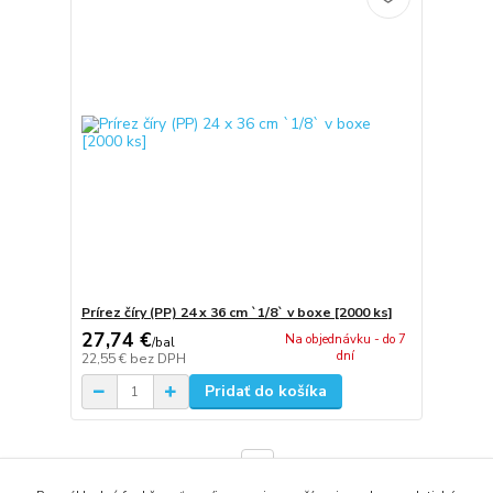
Prírez číry (PP) 24 x 36 cm `1/8` v boxe [2000 ks]
27,74 €
Na objednávku - do 7
/
bal
dní
22,55 €
bez DPH
Pridať do košíka
strana
z 1