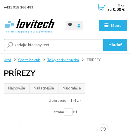
0
ks
+421 915 266 489
za
0,00 €
Menu
Hľadať
Úvod
Gastro balenie
Tašky,sáčky a vrecká
PRÍREZY
PRÍREZY
Najnovšie
Najlacnejšie
Najdrahšie
Zobrazujem 1-4 z 4
strana
z 1