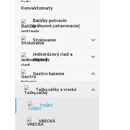
Konvektomaty
Baličky potravín
(vákuové,zatavovacie)
Stolovanie
Jednorázový riad a
doplnky
Gastro balenie
Tašky,sáčky a vrecká
TAŠKY
VRECKÁ