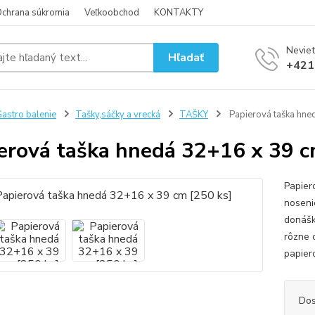
chrana súkromia
Veľkoobchod
KONTAKTY
Neviet
Hľadať
+421
astro balenie
Tašky,sáčky a vrecká
TAŠKY
Papierová taška hne
erová taška hnedá 32+16 x 39 c
Papier
noseni
donášk
rôzne 
papier
Dos