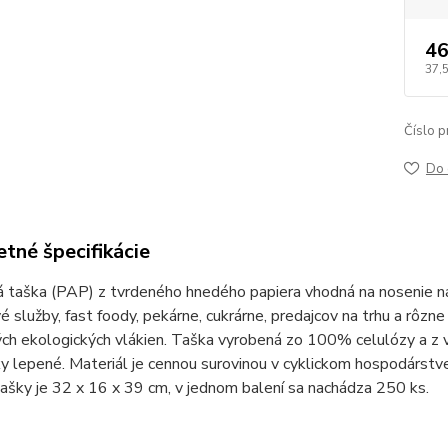
46
37,
Číslo p
Do 
tné špecifikácie
 taška (PAP) z tvrdeného hnedého papiera vhodná na nosenie nák
 služby, fast foody, pekárne, cukrárne, predajcov na trhu a rôz
ch ekologických vlákien. Taška vyrobená zo 100% celulózy a z 
y lepené. Materiál je cennou surovinou v cyklickom hospodárstve 
ašky je 32 x 16 x 39 cm, v jednom balení sa nachádza 250 ks.