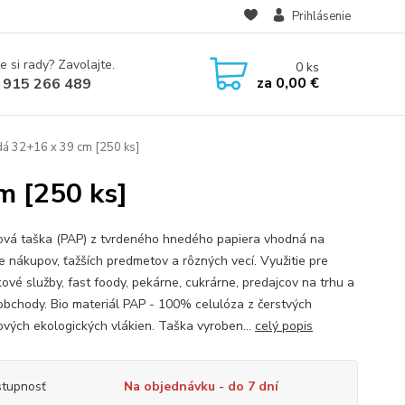
Prihlásenie
e si rady? Zavolajte.
0
ks
za
0,00 €
 915 266 489
dá 32+16 x 39 cm [250 ks]
m [250 ks]
ová taška (PAP) z tvrdeného hnedého papiera vhodná na
e nákupov, ťažších predmetov a rôzných vecí. Využitie pre
ové služby, fast foody, pekárne, cukrárne, predajcov na trhu a
obchody. Bio materiál PAP - 100% celulóza z čerstvých
ových ekologických vlákien. Taška vyroben...
celý popis
tupnosť
Na objednávku - do 7 dní