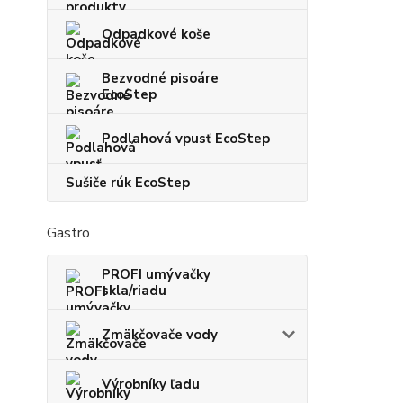
Odpadkové koše
Bezvodné pisoáre
EcoStep
Podlahová vpusť EcoStep
Sušiče rúk EcoStep
Gastro
PROFI umývačky
skla/riadu
Zmäkčovače vody
Výrobníky ľadu