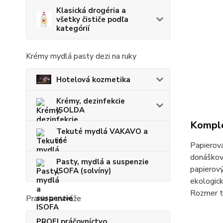
Klasická drogéria a
všetky čističe podľa
kategórií
Krémy mydlá pasty dezi na ruky
Hotelová kozmetika
Krémy, dezinfekcie
ISOLDA
Komple
Tekuté mydlá VAKAVO a
iné
Papierová
donáškové
Pasty, mydlá a suspenzie
papierový
ISOFA (solvíny)
ekologick
Rozmer t
Pranie a aviváže
PROFI práčovníctvo