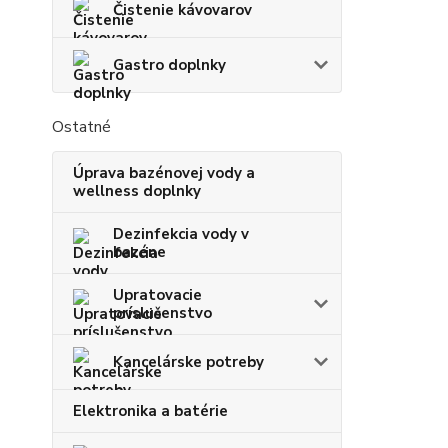
Čistenie kávovarov
Gastro doplnky
Ostatné
Úprava bazénovej vody a
wellness doplnky
Dezinfekcia vody v
bazéne
Upratovacie
príslušenstvo
Kancelárske potreby
Elektronika a batérie