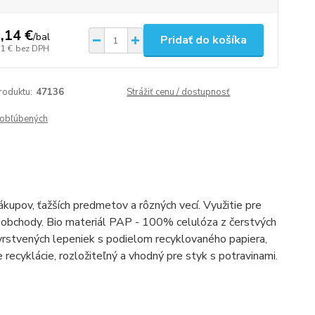
,14 €
/
bal
Pridať do košíka
51 €
bez DPH
roduktu:
47136
Strážiť cenu / dostupnosť
obľúbených
upov, ťažších predmetov a rôzných vecí. Využitie pre
ne obchody. Bio materiál PAP - 100% celulóza z čerstvých
vrstvených lepeniek s podielom recyklovaného papiera,
recyklácie, rozložiteľný a vhodný pre styk s potravinami.