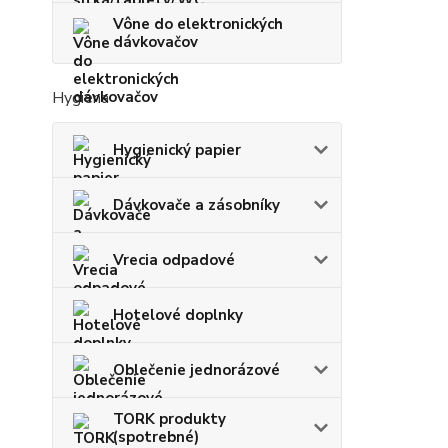
Vône do elektronických
dávkovačov
Hygiena
Hygienický papier
Dávkovače a zásobníky
Vrecia odpadové
Hotelové doplnky
Oblečenie jednorázové
TORK produkty
(spotrebné)