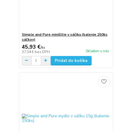
Simple and Pure minišitie v sáčiku (balenie 250ks
sáčkov)
45,93 €
/
ks
Skladom u nás
37,34 €
bez DPH
Pridať do košíka