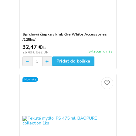
Sprchová čiapka v krabičke White Accessories
/125ks/
32,47 €
/
ks
Skladom u nás
26,40 €
bez DPH
Pridať do košíka
Novinka