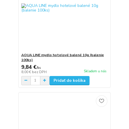
AQUA LINE mydlo hotelové balené 10g (balenie
100ks)
9,84 €
/
ks
Skladom u nás
8,00 €
bez DPH
Pridať do košíka