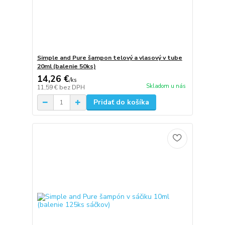
Simple and Pure šampon telový a vlasový v tube
20ml (balenie 50ks)
14,26 €
/
ks
Skladom u nás
11,59 €
bez DPH
Pridať do košíka