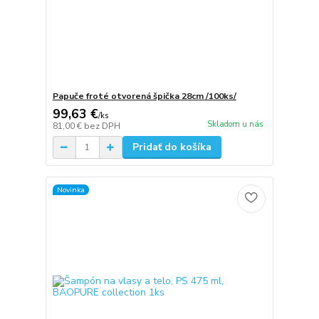
Papuče froté otvorená špička 28cm /100ks/
99,63 €
/
ks
Skladom u nás
81,00 €
bez DPH
Pridať do košíka
Novinka