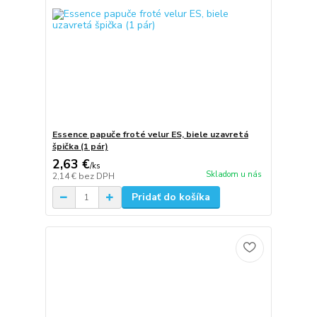
Essence papuče froté velur ES, biele uzavretá
špička (1 pár)
2,63 €
/
ks
Skladom u nás
2,14 €
bez DPH
Pridať do košíka