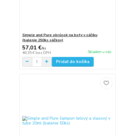
Simple and Pure obrúsok na boty v sáčiku
(balenie 250ks sáčkov)
57,01 €
/
ks
Skladom u nás
46,35 €
bez DPH
Pridať do košíka