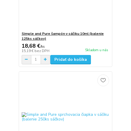
Simple and Pure šampón v sáčiku 10ml (balenie
125ks sáčkov)
18,68 €
/
ks
Skladom u nás
15,19 €
bez DPH
Pridať do košíka