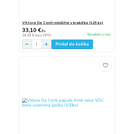
Vittore De Conti minišitie v krabičke (125 ks)
33,10 €
/
ks
Skladom u nás
26,91 €
bez DPH
Pridať do košíka