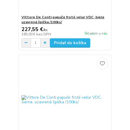
Vittore De Conti papuče froté velur VDC, biele
uzavrená špička /100ks/
227,55 €
/
ks
Skladom u nás
185,00 €
bez DPH
Pridať do košíka