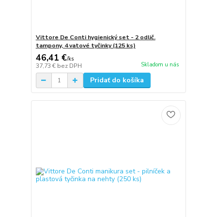
Vittore De Conti hygienický set - 2 odlič.
tampony, 4 vatové tyčinky (125 ks)
46,41 €
/
ks
Skladom u nás
37,73 €
bez DPH
Pridať do košíka