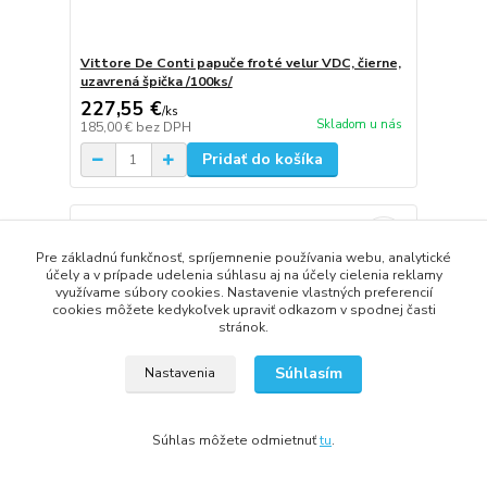
Vittore De Conti papuče froté velur VDC, čierne,
uzavrená špička /100ks/
227,55 €
/
ks
Skladom u nás
185,00 €
bez DPH
Pridať do košíka
Pre základnú funkčnosť, spríjemnenie používania webu, analytické
účely a v prípade udelenia súhlasu aj na účely cielenia reklamy
využívame súbory cookies. Nastavenie vlastných preferencií
cookies môžete kedykoľvek upraviť odkazom v spodnej časti
stránok.
Súhlasím
Nastavenia
Súhlas môžete odmietnuť
tu
.