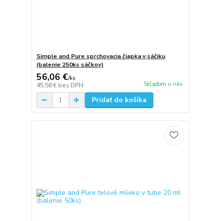
Simple and Pure sprchovacia čiapka v sáčiku
(balenie 250ks sáčkov)
56,06 €
/
ks
Skladom u nás
45,58 €
bez DPH
Pridať do košíka