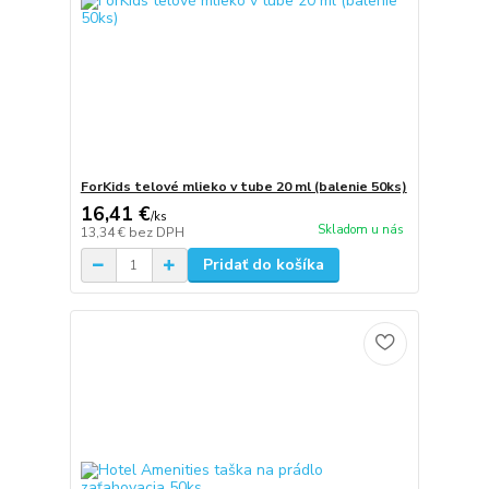
ForKids telové mlieko v tube 20 ml (balenie 50ks)
16,41 €
/
ks
Skladom u nás
13,34 €
bez DPH
Pridať do košíka