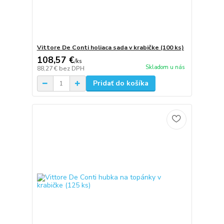
Vittore De Conti holiaca sada v krabičke (100 ks)
108,57 €
/
ks
Skladom u nás
88,27 €
bez DPH
Pridať do košíka