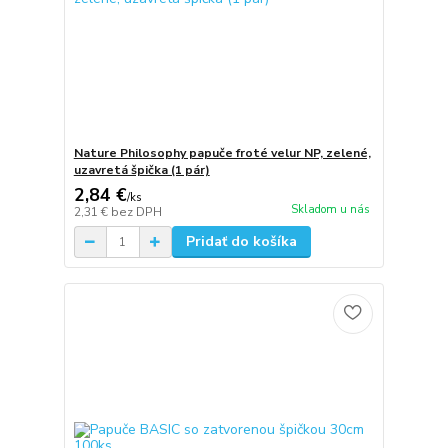
Nature Philosophy papuče froté velur NP, zelené,
uzavretá špička (1 pár)
2,84 €
/
ks
Skladom u nás
2,31 €
bez DPH
Pridať do košíka