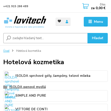
0
ks
+421 915 266 489
za
0,00 €
Menu
Hľadať
Úvod
Hotelová kozmetika
Hotelová kozmetika
ISOLDA sprchové gély, šampóny, telové mlieka
ISOLDA penové mydlá
SIMPLE AND PURE
VITTORE DE CONTI