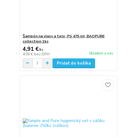
Šampón na vlasy a telo, PS 475 ml, BAOPURE
collection 1ks
4,91 €
/
ks
Skladom u nás
4,00 €
bez DPH
Pridať do košíka