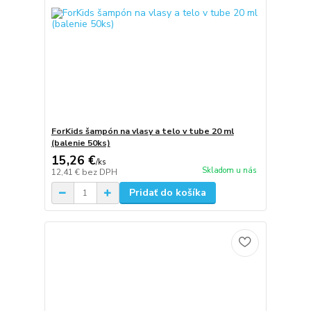
ForKids šampón na vlasy a telo v tube 20 ml
(balenie 50ks)
15,26 €
/
ks
Skladom u nás
12,41 €
bez DPH
Pridať do košíka