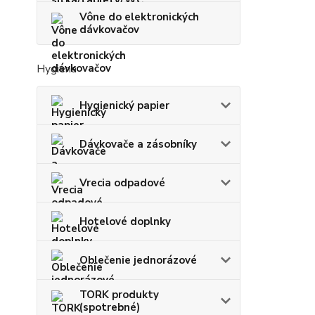
Vône do elektronických
dávkovačov
Hygiena
Hygienický papier
Dávkovače a zásobníky
Vrecia odpadové
Hotelové doplnky
Oblečenie jednorázové
TORK produkty
(spotrebné)