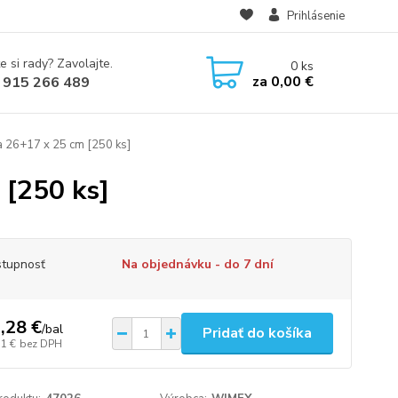
Prihlásenie
e si rady? Zavolajte.
0
ks
za
0,00 €
 915 266 489
a 26+17 x 25 cm [250 ks]
 [250 ks]
tupnosť
Na objednávku - do 7 dní
,28 €
/
bal
Pridať do košíka
31 €
bez DPH