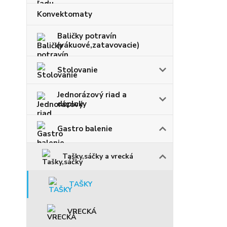
Konvektomaty
Baličky potravín
(vákuové,zatavovacie)
Stolovanie
Jednorázový riad a
doplnky
Gastro balenie
Tašky,sáčky a vrecká
TAŠKY
VRECKÁ