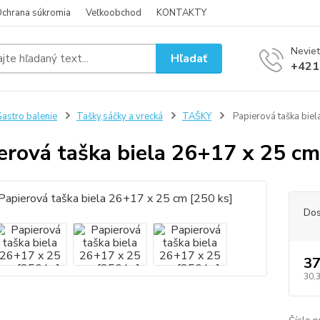
chrana súkromia
Veľkoobchod
KONTAKTY
Neviet
Hľadať
+421
astro balenie
Tašky,sáčky a vrecká
TAŠKY
Papierová taška biel
erová taška biela 26+17 x 25 cm
Dos
37
30,