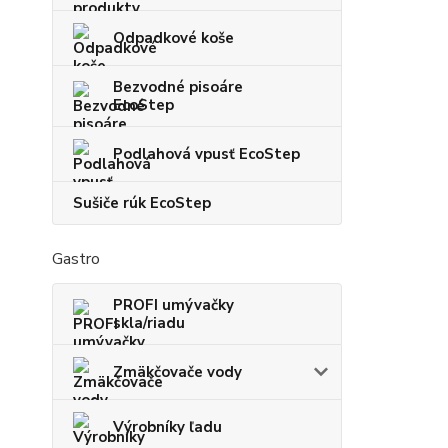
Odpadkové koše
Bezvodné pisoáre
EcoStep
Podlahová vpusť EcoStep
Sušiče rúk EcoStep
Gastro
PROFI umývačky
skla/riadu
Zmäkčovače vody
Výrobníky ľadu