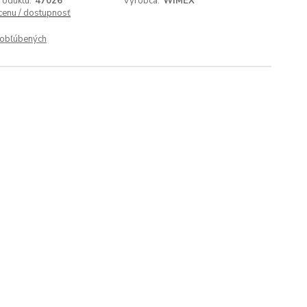
roduktu:
47026
Výrobca:
WIMEX
 cenu / dostupnosť
obľúbených