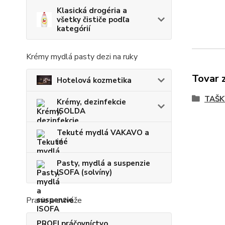
Klasická drogéria a
všetky čističe podľa
kategórií
Krémy mydlá pasty dezi na ruky
Tovar 
Hotelová kozmetika
TAŠK
Krémy, dezinfekcie
ISOLDA
Tekuté mydlá VAKAVO a
iné
Pasty, mydlá a suspenzie
ISOFA (solvíny)
Pranie a aviváže
PROFI práčovníctvo