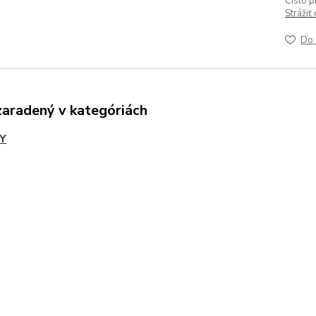
Číslo p
Strážiť
Do 
zaradený v kategóriách
Y