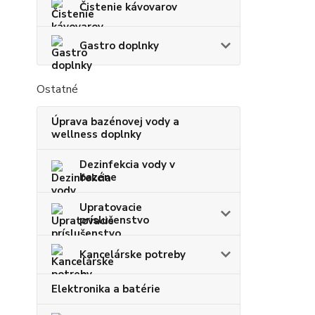
Čistenie kávovarov
Gastro doplnky
Ostatné
Úprava bazénovej vody a
wellness doplnky
Dezinfekcia vody v
bazéne
Upratovacie
príslušenstvo
Kancelárske potreby
Elektronika a batérie