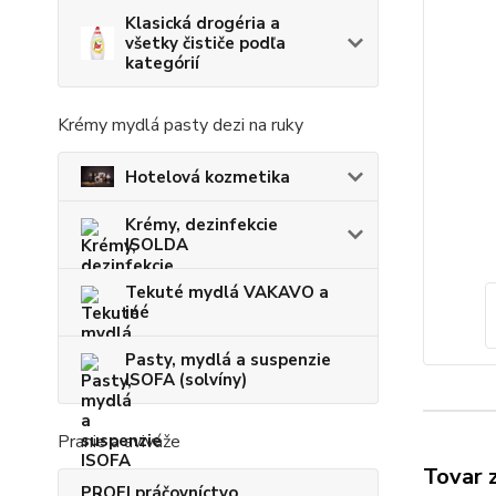
Klasická drogéria a
všetky čističe podľa
kategórií
Krémy mydlá pasty dezi na ruky
Hotelová kozmetika
Krémy, dezinfekcie
ISOLDA
Tekuté mydlá VAKAVO a
iné
Pasty, mydlá a suspenzie
ISOFA (solvíny)
Pranie a aviváže
Tovar 
PROFI práčovníctvo