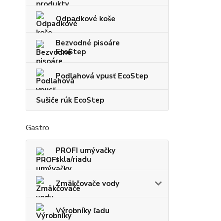
Odpadkové koše
Bezvodné pisoáre
EcoStep
Podlahová vpusť EcoStep
Sušiče rúk EcoStep
Gastro
PROFI umývačky
skla/riadu
Zmäkčovače vody
Výrobníky ľadu