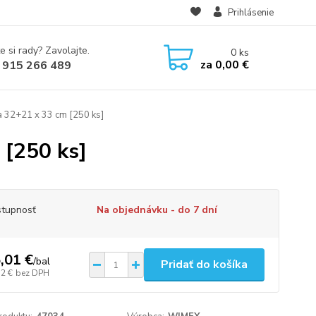
Prihlásenie
e si rady? Zavolajte.
0
ks
za
0,00 €
 915 266 489
a 32+21 x 33 cm [250 ks]
 [250 ks]
tupnosť
Na objednávku - do 7 dní
,01 €
/
bal
Pridať do košíka
72 €
bez DPH