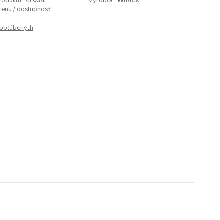
roduktu:
47034
Výrobca:
WIMEX
 cenu / dostupnosť
obľúbených