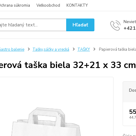
chrana súkromia
Veľkoobchod
KONTAKTY
Neviet
Hľadať
+421
astro balenie
Tašky,sáčky a vrecká
TAŠKY
Papierová taška biel
erová taška biela 32+21 x 33 cm
Dos
55
44,