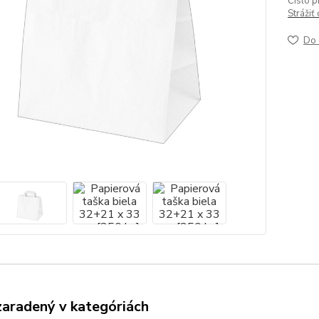
Číslo p
Strážiť
Do 
zaradený v kategóriách