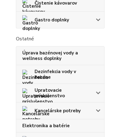
Čistenie kávovarov
Gastro doplnky
Ostatné
Úprava bazénovej vody a
wellness doplnky
Dezinfekcia vody v
bazéne
Upratovacie
príslušenstvo
Kancelárske potreby
Elektronika a batérie