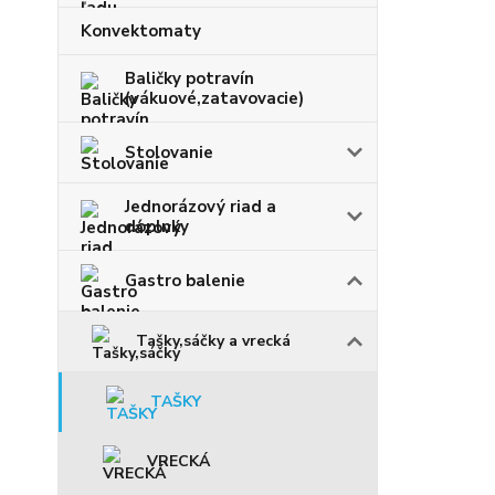
Konvektomaty
Baličky potravín
(vákuové,zatavovacie)
Stolovanie
Jednorázový riad a
doplnky
Gastro balenie
Tašky,sáčky a vrecká
TAŠKY
VRECKÁ