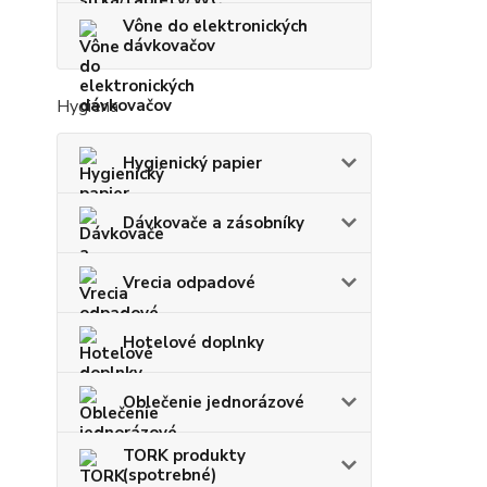
Vône do elektronických
dávkovačov
Hygiena
Hygienický papier
Dávkovače a zásobníky
Vrecia odpadové
Hotelové doplnky
Oblečenie jednorázové
TORK produkty
(spotrebné)