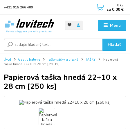
0
ks
+421 915 266 489
za
0,00 €
Menu
Hľadať
Úvod
Gastro balenie
Tašky,sáčky a vrecká
TAŠKY
Papierová
taška hnedá 22+10 x 28 cm [250 ks]
Papierová taška hnedá 22+10 x
28 cm [250 ks]