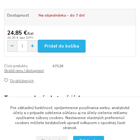
Dostupnosť
Na objednávku - do 7 dní
24,85 €
/
bal
20,20 €
bez DPH
Pridať do košíka
Číslo produktu:
47120
Strážiť cenu / dostupnosť
Do obľúbených
Tovar zaradený v kategóriách
Pre základnú funkčnosť, spríjemnenie používania webu, analytické
TAŠKY
účely a v prípade udelenia súhlasu aj na účely cielenia reklamy
využívame súbory cookies. Nastavenie vlastných preferencií
cookies môžete kedykoľvek upraviť odkazom v spodnej časti
stránok.
2013 - 2025 LOVITECH, s.r.o. - Už 12 rokov s Vami...