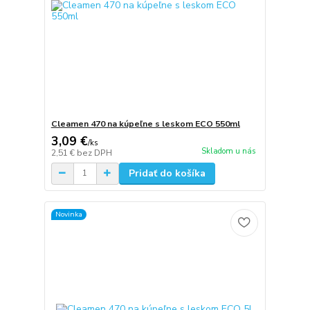
Cleamen 470 na kúpeľne s leskom ECO 550ml
3,09 €
/
ks
Skladom u nás
2,51 €
bez DPH
Pridať do košíka
Novinka