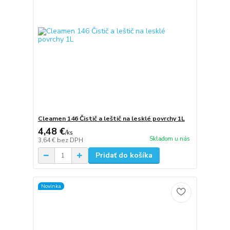
Cleamen 146 Čistič a leštič na lesklé povrchy 1L
4,48 €
/
ks
Skladom u nás
3,64 €
bez DPH
Pridať do košíka
Novinka