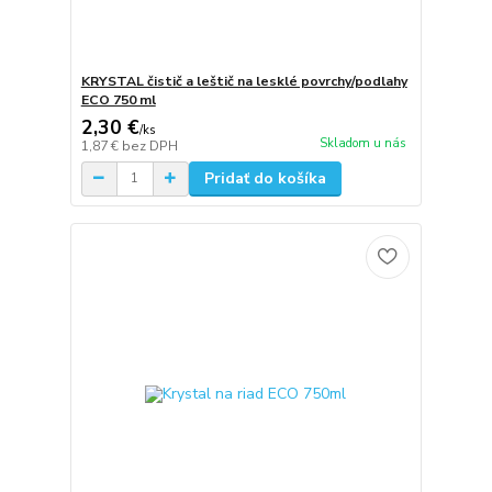
KRYSTAL čistič a leštič na lesklé povrchy/podlahy
ECO 750 ml
2,30 €
/
ks
Skladom u nás
1,87 €
bez DPH
Pridať do košíka