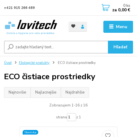
0
ks
+421 915 266 489
za
0,00 €
Menu
Hľadať
Úvod
Ekologické produkty
ECO čistiace prostriedky
ECO čistiace prostriedky
Najnovšie
Najlacnejšie
Najdrahšie
Zobrazujem 1-16 z 16
strana
z 1
Novinka