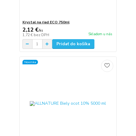
Krystal na riad ECO 750ml
2,12 €
/
ks
Skladom u nás
1,72 €
bez DPH
Pridať do košíka
Novinka