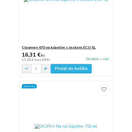
Cleamen 470 na kúpeľne s leskom ECO 5L
16,31 €
/
ks
Skladom u nás
13,26 €
bez DPH
Pridať do košíka
Novinka