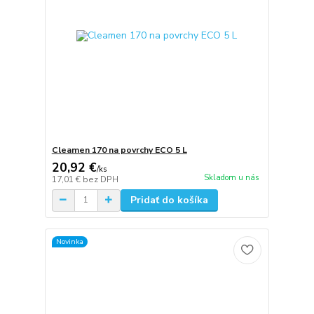
Cleamen 170 na povrchy ECO 5 L
20,92 €
/
ks
Skladom u nás
17,01 €
bez DPH
Pridať do košíka
Novinka