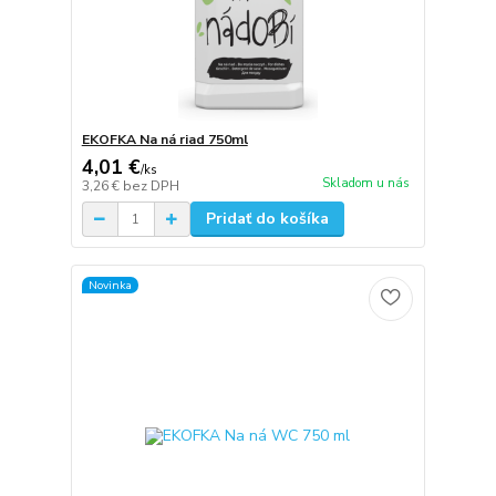
EKOFKA Na ná riad 750ml
4,01 €
/
ks
Skladom u nás
3,26 €
bez DPH
Pridať do košíka
Novinka