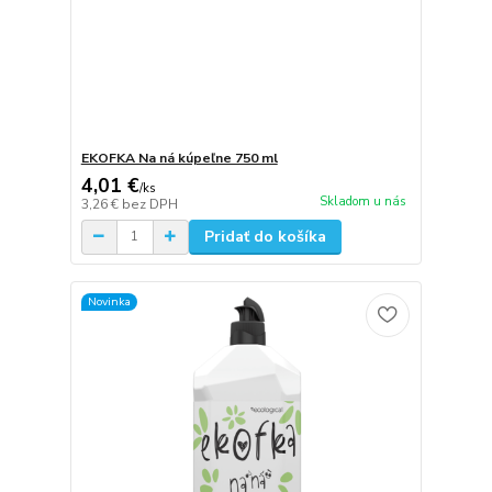
EKOFKA Na ná kúpeľne 750 ml
4,01 €
/
ks
Skladom u nás
3,26 €
bez DPH
Pridať do košíka
Novinka