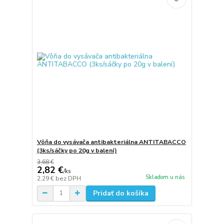
Vôňa do vysávača antibakteriálna ANTITABACCO
(3ks/sáčky po 20g v balení)
3,68 €
2,82 €
/
ks
Skladom u nás
2,29 €
bez DPH
Pridať do košíka