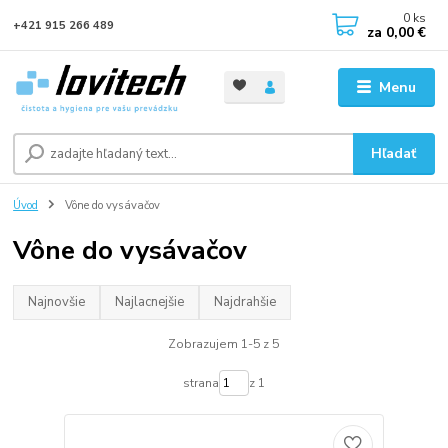
0
ks
+421 915 266 489
za
0,00 €
Menu
Hľadať
Úvod
Vône do vysávačov
Vône do vysávačov
Najnovšie
Najlacnejšie
Najdrahšie
Zobrazujem 1-5 z 5
strana
z 1