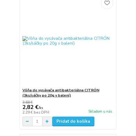
Vôňa do vysávača antibakteriálna CITRÓN
(3ks/sáčky po 20g v balení)
3,68 €
2,82 €
/
ks
Skladom u nás
2,29 €
bez DPH
Pridať do košíka