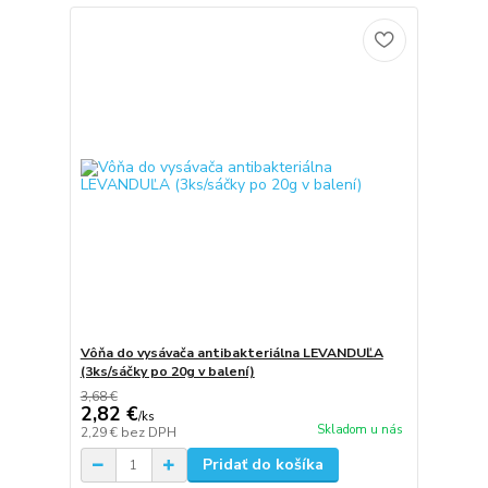
Vôňa do vysávača antibakteriálna LEVANDUĽA
(3ks/sáčky po 20g v balení)
3,68 €
2,82 €
/
ks
Skladom u nás
2,29 €
bez DPH
Pridať do košíka