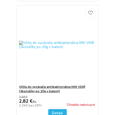
Vôňa do vysávača antibakteriálna MIX VôNÍ
(3ks/sáčky po 20g v balení)
3,68 €
2,82 €
/
ks
Dlhodobo nedostupné
2,29 €
bez DPH
Detail