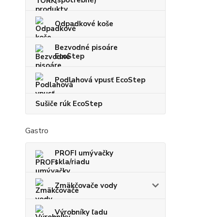
(spotrebné)
Odpadkové koše
Bezvodné pisoáre
EcoStep
Podlahová vpusť EcoStep
Sušiče rúk EcoStep
Gastro
PROFI umývačky
skla/riadu
Zmäkčovače vody
Výrobníky ľadu