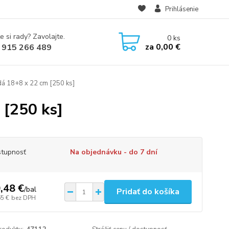
Prihlásenie
e si rady? Zavolajte.
0
ks
za
0,00 €
 915 266 489
dá 18+8 x 22 cm [250 ks]
 [250 ks]
tupnosť
Na objednávku - do 7 dní
,48 €
/
bal
Pridať do košíka
65 €
bez DPH