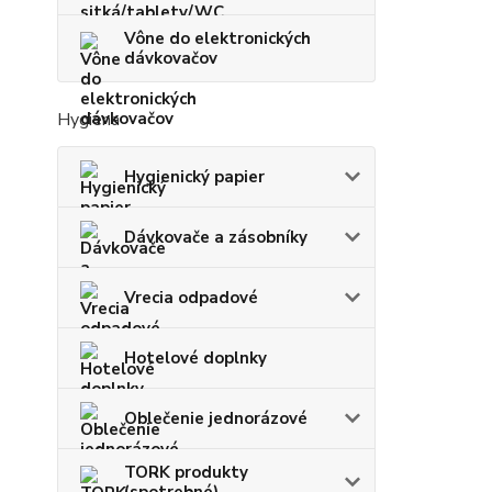
Vône do elektronických
dávkovačov
Hygiena
Hygienický papier
Dávkovače a zásobníky
Vrecia odpadové
Hotelové doplnky
Oblečenie jednorázové
TORK produkty