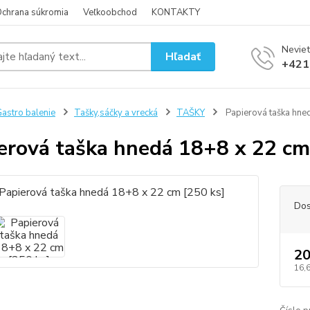
chrana súkromia
Veľkoobchod
KONTAKTY
Neviet
Hľadať
+421
astro balenie
Tašky,sáčky a vrecká
TAŠKY
Papierová taška hne
erová taška hnedá 18+8 x 22 cm
Dos
20
16,