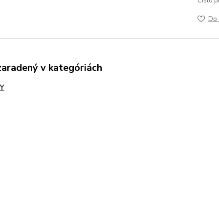
Číslo p
Do 
zaradený v kategóriách
Y