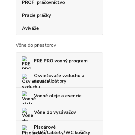
PROFI práčovníctvo
Pracie prášky
Aviváže
Vône do priestorov
FRE PRO vonný program
Osviežovače vzduchu a
neutralizátory
Vonné oleje a esencie
Vône do vysávačov
Pisoárové
sitká/tablety/WC košíčky