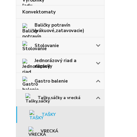
Konvektomaty
Baličky potravín
(vákuové,zatavovacie)
Stolovanie
Jednorázový riad a
doplnky
Gastro balenie
Tašky,sáčky a vrecká
TAŠKY
VRECKÁ