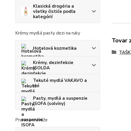
Klasická drogéria a
všetky čističe podľa
kategórií
Krémy mydlá pasty dezi na ruky
Tovar 
Hotelová kozmetika
TAŠK
Krémy, dezinfekcie
ISOLDA
Tekuté mydlá VAKAVO a
iné
Pasty, mydlá a suspenzie
ISOFA (solvíny)
Pranie a aviváže