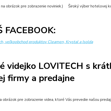
e na obrázok pre zobrazenie noviniek.) Široký výber hotelovej
Š FACEBOOK:
ch, veľkoobchod produktov Cleamen, Krystal a Isolda
é videjko LOVITECH s krá
ej firmy a predajne
na obrázok pre zobrazenie videa, ktoré Vás prevedie našou preda