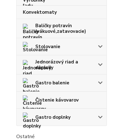
Konvektomaty
Baličky potravín
(vákuové,zatavovacie)
Stolovanie
Jednorázový riad a
doplnky
Gastro balenie
Čistenie kávovarov
Gastro doplnky
Ostatné