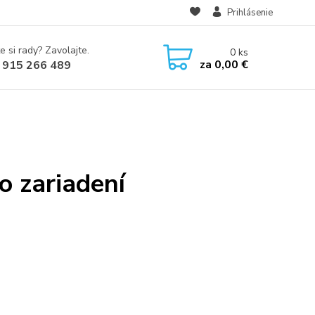
Prihlásenie
e si rady? Zavolajte.
0
ks
za
0,00 €
 915 266 489
o zariadení