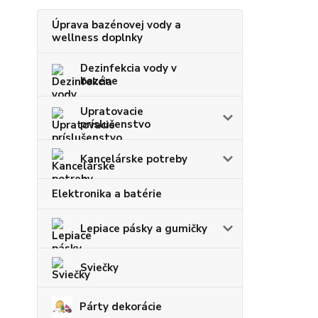
Úprava bazénovej vody a
wellness doplnky
Dezinfekcia vody v
bazéne
Upratovacie
príslušenstvo
Kancelárske potreby
Elektronika a batérie
Lepiace pásky a gumičky
Sviečky
Párty dekorácie