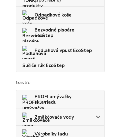
(spotrebné)
Odpadkové koše
Bezvodné pisoáre
EcoStep
Podlahová vpusť EcoStep
Sušiče rúk EcoStep
Gastro
PROFI umývačky
skla/riadu
Zmäkčovače vody
Výrobníky ľadu