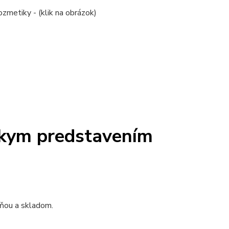
 kozmetiky - (klik na obrázok)
tkym predstavením
jňou a skladom.