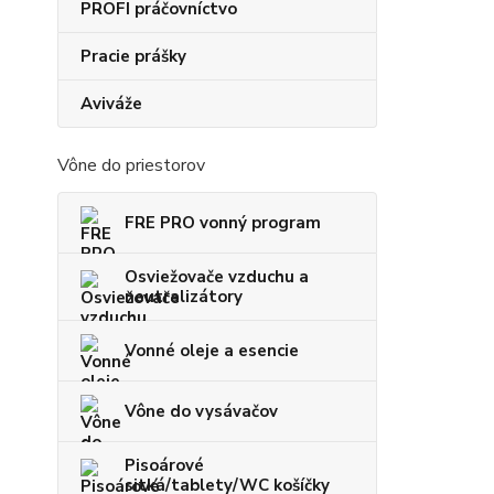
PROFI práčovníctvo
Pracie prášky
Aviváže
Vône do priestorov
FRE PRO vonný program
Osviežovače vzduchu a
neutralizátory
Vonné oleje a esencie
Vône do vysávačov
Pisoárové
sitká/tablety/WC košíčky