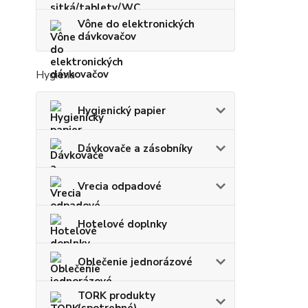
Vône do elektronických
dávkovačov
Hygiena
Hygienický papier
Dávkovače a zásobníky
Vrecia odpadové
Hotelové doplnky
Oblečenie jednorázové
TORK produkty