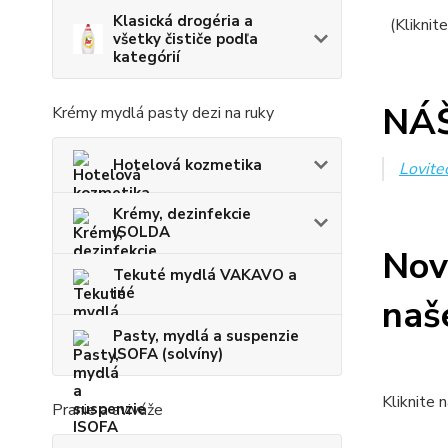
Klasická drogéria a
(Kliknit
všetky čističe podľa
kategórií
NÁ
Krémy mydlá pasty dezi na ruky
Hotelová kozmetika
Lovite
Krémy, dezinfekcie
ISOLDA
Nov
Tekuté mydlá VAKAVO a
iné
naš
Pasty, mydlá a suspenzie
ISOFA (solvíny)
Kliknite 
Pranie a aviváže