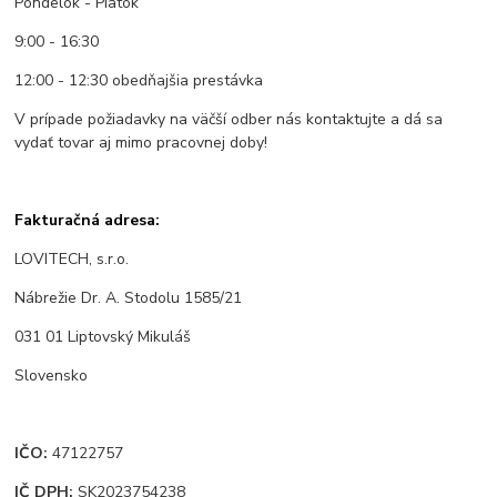
Pondelok - Piatok
9:00 - 16:30
12:00 - 12:30 obedňajšia prestávka
V prípade požiadavky na väčší odber nás kontaktujte a dá sa
vydať tovar aj mimo pracovnej doby!
Fakturačná adresa:
LOVITECH, s.r.o.
Nábrežie Dr. A. Stodolu 1585/21
031 01 Liptovský Mikuláš
Slovensko
IČO:
47122757
IČ DPH:
SK2023754238