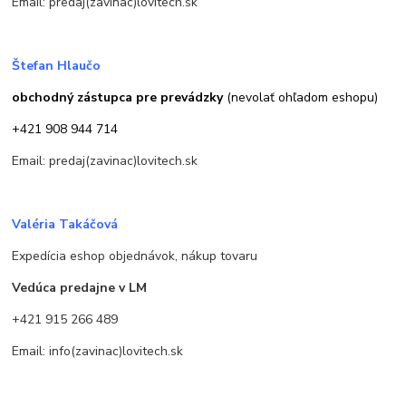
Email: predaj(zavinac)lovitech.sk
Štefan Hlaučo
obchodný zástupca pre prevádzky
(nevolať ohľadom eshopu)
+421 908 944 714
Email: predaj(zavinac)lovitech.sk
Valéria Takáčová
Expedícia eshop objednávok, nákup tovaru
Vedúca predajne v LM
+421 915 266 489
Email: info(zavinac)lovitech.sk