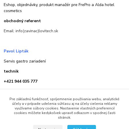
Eshop, objednávky, produkt manažér pre FrePro a Alda hotel
cosmetics
obchodný referent
Email: info(zavinac)lovitech.sk
Pavol Lipták
Servis gastro zariadení
technik
+421 944 035 777
Email: servis(zavinac)lovitech.sk
Pre základnú funkčnosť, spríjemnenie používania webu, analytické
účely a v prípade udelenia súhlasu aj na účely cielenia reklamy
využívame súbory cookies. Nastavenie vlastných preferencií
cookies môžete kedykoľvek upraviť odkazom v spodnej časti
stránok.
2013 - 2025 LOVITECH, s.r.o. - Už 12 rokov s Vami...