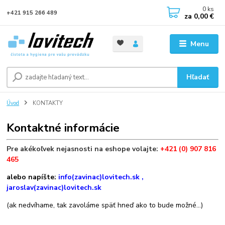
0
ks
+421 915 266 489
za
0,00 €
Menu
Hľadať
Úvod
KONTAKTY
Kontaktné informácie
Pre akékoľvek nejasnosti na eshope volajte:
+421 (0) 907 816
465
alebo napíšte:
info(zavinac)lovitech.sk ,
jaroslav(zavinac)lovitech.sk
(ak nedvíhame, tak zavoláme späť hneď ako to bude možné...)