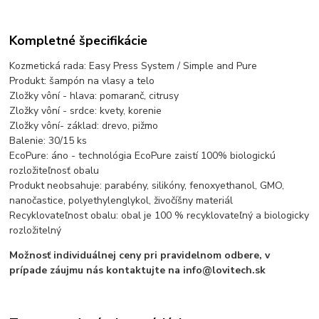
Kompletné špecifikácie
Kozmetická rada: Easy Press System / Simple and Pure
Produkt: šampón na vlasy a telo
Zložky vôní - hlava: pomaranč, citrusy
Zložky vôní - srdce: kvety, korenie
Zložky vôní- základ: drevo, pižmo
Balenie: 30/15 ks
EcoPure: áno - technológia EcoPure zaistí 100% biologickú
rozložiteľnosť obalu
Produkt neobsahuje: parabény, silikóny, fenoxyethanol, GMO,
nanočastice, polyethylenglykol, živočíšny materiál
Recyklovateľnost obalu: obal je 100 % recyklovateľný a biologicky
rozložitelný
Možnosť individuálnej ceny pri pravidelnom odbere, v
prípade záujmu nás kontaktujte na info@lovitech.sk