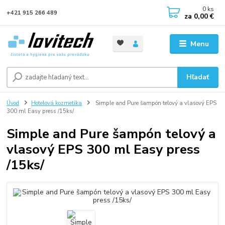
0
ks
+421 915 266 489
za
0,00 €
Menu
Hľadať
Úvod
Hotelová kozmetika
Simple and Pure šampón telový a vlasový EPS
300 ml Easy press /15ks/
Simple and Pure šampón telový a
vlasový EPS 300 ml Easy press
/15ks/