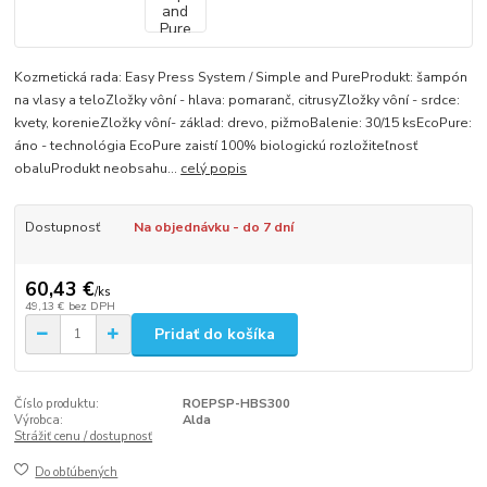
Kozmetická rada: Easy Press System / Simple and PureProdukt: šampón
na vlasy a teloZložky vôní - hlava: pomaranč, citrusyZložky vôní - srdce:
kvety, korenieZložky vôní- základ: drevo, pižmoBalenie: 30/15 ksEcoPure:
áno - technológia EcoPure zaistí 100% biologickú rozložiteľnosť
obaluProdukt neobsahu...
celý popis
Dostupnosť
Na objednávku - do 7 dní
60,43 €
/
ks
49,13 €
bez DPH
Pridať do košíka
Číslo produktu:
ROEPSP-HBS300
Výrobca:
Alda
Strážiť cenu / dostupnosť
Do obľúbených