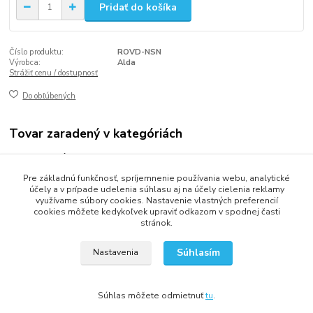
Pridať do košíka
Číslo produktu:
ROVD-NSN
Výrobca:
Alda
Strážiť cenu / dostupnosť
Do obľúbených
Tovar zaradený v kategóriách
Hotelová kozmetika
Pre základnú funkčnosť, spríjemnenie používania webu, analytické
VITTORE DE CONTI
účely a v prípade udelenia súhlasu aj na účely cielenia reklamy
využívame súbory cookies. Nastavenie vlastných preferencií
cookies môžete kedykoľvek upraviť odkazom v spodnej časti
stránok.
2013 - 2025 LOVITECH, s.r.o. - Už 12 rokov s Vami...
Súhlasím
Nastavenia
Súhlas môžete odmietnuť
tu
.
Vytvorené na
Eshop-rychlo.sk