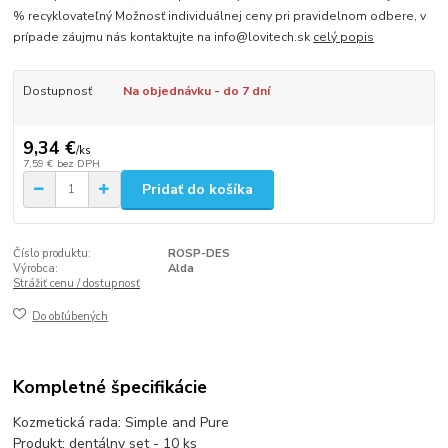
% recyklovateľný Možnosť individuálnej ceny pri pravidelnom odbere, v
prípade záujmu nás kontaktujte na info@lovitech.sk
celý popis
Dostupnosť
Na objednávku - do 7 dní
9,34 €
/
ks
7,59 €
bez DPH
Pridať do košíka
Číslo produktu:
ROSP-DES
Výrobca:
Alda
Strážiť cenu / dostupnosť
Do obľúbených
Kompletné špecifikácie
Kozmetická rada: Simple and Pure
Produkt: dentálny set - 10 ks