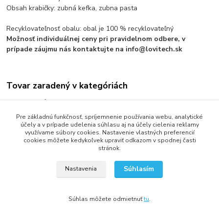
Obsah krabičky: zubná kefka, zubna pasta
Recyklovateľnosť obalu: obal je 100 % recyklovateľný
Možnosť individuálnej ceny pri pravidelnom odbere, v
prípade záujmu nás kontaktujte na info@lovitech.sk
Tovar zaradený v kategóriách
Hotelová kozmetika
Pre základnú funkčnosť, spríjemnenie používania webu, analytické
SIMPLE AND PURE
účely a v prípade udelenia súhlasu aj na účely cielenia reklamy
využívame súbory cookies. Nastavenie vlastných preferencií
cookies môžete kedykoľvek upraviť odkazom v spodnej časti
stránok.
2013 - 2025 LOVITECH, s.r.o. - Už 12 rokov s Vami...
Súhlasím
Nastavenia
Súhlas môžete odmietnuť
tu
.
Vytvorené na
Eshop-rychlo.sk