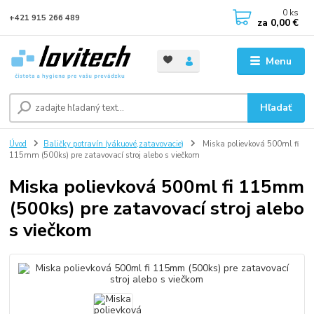
0
ks
+421 915 266 489
za
0,00 €
Menu
Hľadať
Úvod
Baličky potravín (vákuové,zatavovacie)
Miska polievková 500ml fi
115mm (500ks) pre zatavovací stroj alebo s viečkom
Miska polievková 500ml fi 115mm
(500ks) pre zatavovací stroj alebo
s viečkom