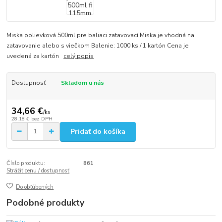
Miska polievková 500ml pre baliaci zatavovací Miska je vhodná na
zatavovanie alebo s viečkom Balenie: 1000 ks / 1 kartón Cena je
uvedená za kartón
celý popis
Dostupnosť
Skladom u nás
34,66 €
/
ks
28,18 €
bez DPH
Pridať do košíka
Číslo produktu:
861
Strážiť cenu / dostupnosť
Do obľúbených
Podobné produkty