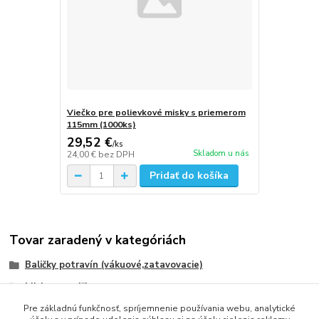
Viečko pre polievkové misky s priemerom
115mm (1000ks)
29,52 €
/
ks
Skladom u nás
24,00 €
bez DPH
Pridať do košíka
Tovar zaradený v kategóriách
Baličky potravín (vákuové,zatavovacie)
Misky a vaničky
Pre základnú funkčnosť, spríjemnenie používania webu, analytické
MENU MISY PRE ZATAVOVACIE SYSTÉMY (PP)