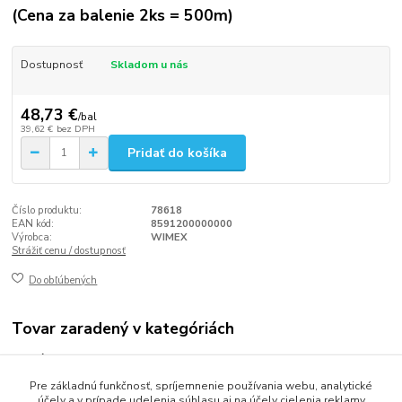
(Cena za balenie 2ks = 500m)
Dostupnosť
Skladom u nás
48,73 €
/
bal
39,62 €
bez DPH
Pridať do košíka
Číslo produktu:
78618
EAN kód:
8591200000000
Výrobca:
WIMEX
Strážiť cenu / dostupnosť
Do obľúbených
Tovar zaradený v kategóriách
Fólie a odvinovače
Pre základnú funkčnosť, spríjemnenie používania webu, analytické
MENU MISY PRE ZATAVOVACIE SYSTÉMY (PP)
účely a v prípade udelenia súhlasu aj na účely cielenia reklamy