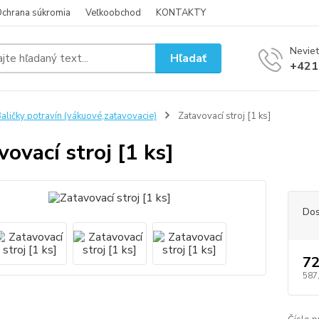
chrana súkromia
Veľkoobchod
KONTAKTY
Neviet
Hľadať
+421
aličky potravín (vákuové,zatavovacie)
Zatavovací stroj [1 ks]
vovací stroj [1 ks]
Dos
72
587