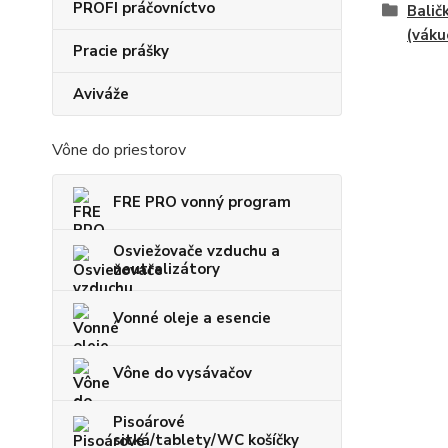
PROFI práčovníctvo
Balič
(váku
Pracie prášky
Aviváže
Vône do priestorov
FRE PRO vonný program
Osviežovače vzduchu a
neutralizátory
Vonné oleje a esencie
Vône do vysávačov
Pisoárové
sitká/tablety/WC košíčky