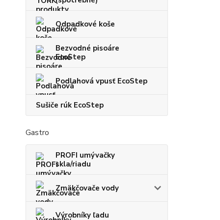
(spotrebné)
Odpadkové koše
Bezvodné pisoáre
EcoStep
Podlahová vpusť EcoStep
Sušiče rúk EcoStep
Gastro
PROFI umývačky
skla/riadu
Zmäkčovače vody
Výrobníky ľadu