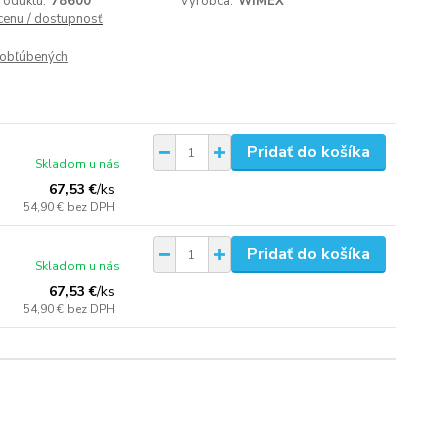
roduktu:
78600
Výrobca:
WIMEX
 cenu / dostupnosť
obľúbených
Pridať do košíka
Skladom u nás
67,53 €
/
ks
54,90 €
bez DPH
Pridať do košíka
Skladom u nás
67,53 €
/
ks
54,90 €
bez DPH