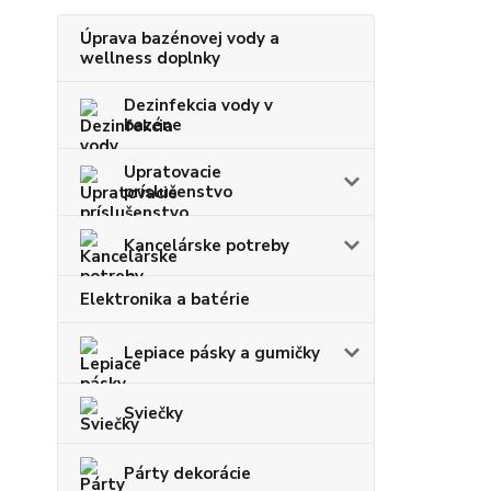
Úprava bazénovej vody a
wellness doplnky
Dezinfekcia vody v
bazéne
Upratovacie
príslušenstvo
Kancelárske potreby
Elektronika a batérie
Lepiace pásky a gumičky
Sviečky
Párty dekorácie