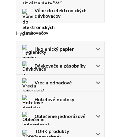
Vône do elektronických
dávkovačov
Hygiena
Hygienický papier
Dávkovače a zásobníky
Vrecia odpadové
Hotelové doplnky
Oblečenie jednorázové
TORK produkty