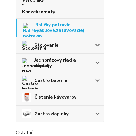
Konvektomaty
Baličky potravín
(vákuové,zatavovacie)
Stolovanie
Jednorázový riad a
doplnky
Gastro balenie
Čistenie kávovarov
Gastro doplnky
Ostatné