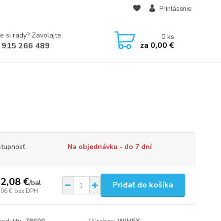
Prihlásenie
e si rady? Zavolajte.
0
ks
za
0,00 €
 915 266 489
tupnosť
Na objednávku - do 7 dní
2,08 €
/
bal
Pridať do košíka
,06 €
bez DPH