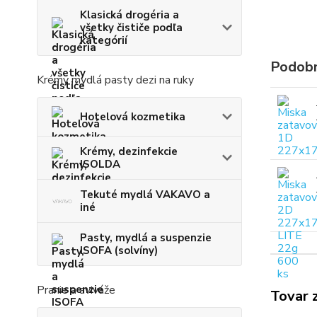
Klasická drogéria a
všetky čističe podľa
kategórií
Podobn
Krémy mydlá pasty dezi na ruky
Hotelová kozmetika
Krémy, dezinfekcie
ISOLDA
Tekuté mydlá VAKAVO a
iné
Pasty, mydlá a suspenzie
ISOFA (solvíny)
Pranie a aviváže
Tovar 