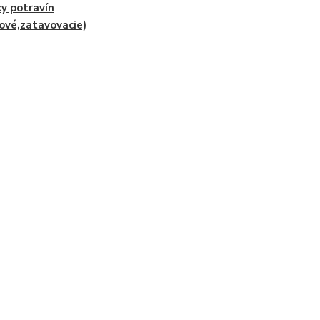
ky potravín
ové,zatavovacie)