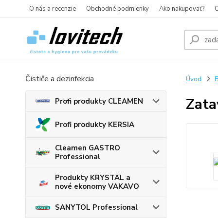
O nás a recenzie
Obchodné podmienky
Ako nakupovať?
O
Čističe a dezinfekcia
Úvod
B
Zata
Profi produkty CLEAMEN
Profi produkty KERSIA
Cleamen GASTRO
Professional
Produkty KRYSTAL a
nové ekonomy VAKAVO
SANYTOL Professional