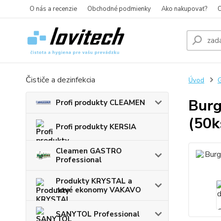
O nás a recenzie
Obchodné podmienky
Ako nakupovať?
O
Čističe a dezinfekcia
Úvod
G
Burg
Profi produkty CLEAMEN
(50k
Profi produkty KERSIA
Cleamen GASTRO
Professional
Produkty KRYSTAL a
nové ekonomy VAKAVO
SANYTOL Professional