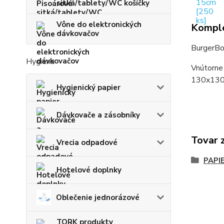
sitká/tablety/WC košíčky
Vône do elektronických
Komple
dávkovačov
BurgerBo
Hygiena
Vnútorne
130x130
Hygienický papier
Dávkovače a zásobníky
Tovar 
Vrecia odpadové
PAPI
Hotelové doplnky
Oblečenie jednorázové
TORK produkty