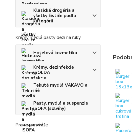
Klasická drogéria a
všetky čističe podľa
kategórií
Krémy mydlá pasty dezi na ruky
Hotelová kozmetika
Podobn
Krémy, dezinfekcie
ISOLDA
Tekuté mydlá VAKAVO a
iné
Pasty, mydlá a suspenzie
ISOFA (solvíny)
Pranie a aviváže