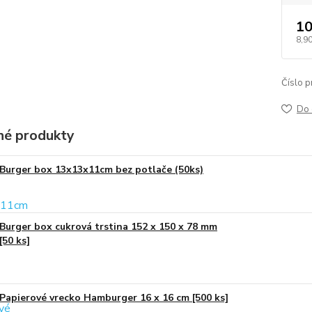
10
8,90
Číslo p
Do 
é produkty
Burger box 13x13x11cm bez potlače (50ks)
Burger box cukrová trstina 152 x 150 x 78 mm
[50 ks]
Papierové vrecko Hamburger 16 x 16 cm [500 ks]