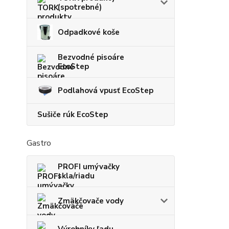
(spotrebné)
Odpadkové koše
Bezvodné pisoáre
EcoStep
Podlahová vpusť EcoStep
Sušiče rúk EcoStep
Gastro
PROFI umývačky
skla/riadu
Zmäkčovače vody