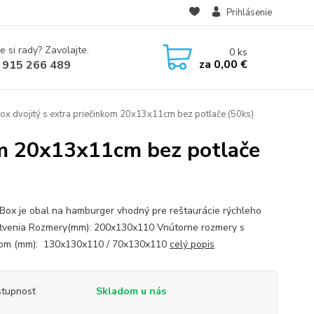
Prihlásenie
e si rady? Zavolajte.
0
ks
za
0,00 €
 915 266 489
ox dvojitý s extra priečinkom 20x13x11cm bez potlače (50ks)
kom 20x13x11cm bez potlače
Box je obal na hamburger vhodný pre reštaurácie rýchleho
tvenia Rozmery(mm): 200x130x110 Vnútorne rozmery s
om (mm): 130x130x110 / 70x130x110
celý popis
tupnosť
Skladom u nás