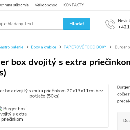
chrana súkromia
Veľkoobchod
KONTAKTY
Neviet
Hľadať
+421
astro balenie
Boxy a krabice
PAPIEROVÉ FOOD BOXY
Burger b
er box dvojitý s extra priečin
s)
Burger
občers
predel
Dos