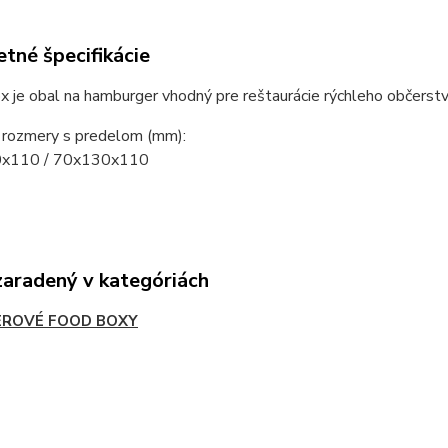
tné špecifikácie
x je obal na hamburger vhodný pre reštaurácie rýchleho obče
 rozmery s predelom (mm):
x110 / 70x130x110
zaradený v kategóriách
EROVÉ FOOD BOXY