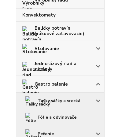
Výrobníky ľadu
Konvektomaty
Baličky potravín
(vákuové,zatavovacie)
Stolovanie
Jednorázový riad a
doplnky
Gastro balenie
Tašky,sáčky a vrecká
Fólie a odvinovače
Pečenie