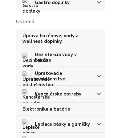
Gastro doplnky
Ostatné
Úprava bazénovej vody a
wellness doplnky
Dezinfekcia vody v
bazéne
Upratovacie
príslušenstvo
Kancelárske potreby
Elektronika a batérie
Lepiace pásky a gumičky