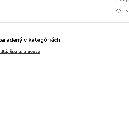
Číslo p
Do 
zaradený v kategóriách
dlá, Špajle a bodce