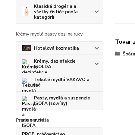
Klasická drogéria a
všetky čističe podľa
kategórií
Krémy mydlá pasty dezi na ruky
Tovar 
Hotelová kozmetika
Špára
Krémy, dezinfekcie
ISOLDA
Tekuté mydlá VAKAVO a
iné
Pasty, mydlá a suspenzie
ISOFA (solvíny)
Pranie a aviváže
PROFI práčovníctvo