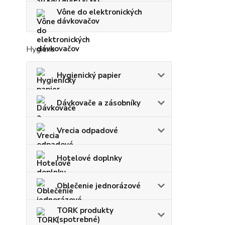
Vône do elektronických
dávkovačov
Hygiena
Hygienický papier
Dávkovače a zásobníky
Vrecia odpadové
Hotelové doplnky
Oblečenie jednorázové
TORK produkty
(spotrebné)