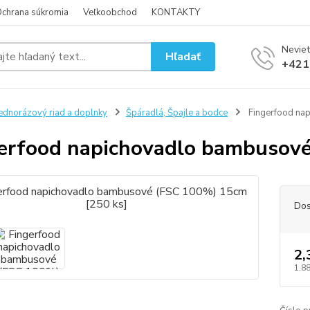
chrana súkromia
Veľkoobchod
KONTAKTY
Neviet
Hľadať
+421
ednorázový riad a doplnky
Špáradlá, Špajle a bodce
Fingerfood na
erfood napichovadlo bambusové
Dos
2,
1,88