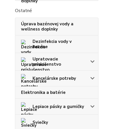
Ostatné
Úprava bazénovej vody a
wellness doplnky
Dezinfekcia vody v
bazéne
Upratovacie
príslušenstvo
Kancelárske potreby
Elektronika a batérie
Lepiace pásky a gumičky
Sviečky