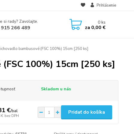
Prihlásenie
e si rady? Zavolajte.
0
ks
za
0,00 €
 915 266 489
pichovadlo bambusové (FSC 100%) 15cm [250 ks]
 (FSC 100%) 15cm [250 ks]
tupnosť
Skladom u nás
31 €
/
bal
Pridať do košíka
 €
bez DPH