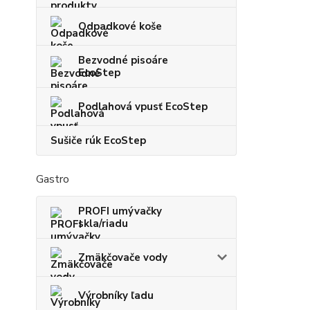
Odpadkové koše
Bezvodné pisoáre
EcoStep
Podlahová vpusť EcoStep
Sušiče rúk EcoStep
Gastro
PROFI umývačky
skla/riadu
Zmäkčovače vody
Výrobníky ľadu