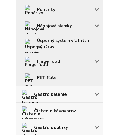
Poháriky
Nápojové slamky
Úsporný systém vratných
pohárov
Fingerfood
PET fľaše
Gastro balenie
Čistenie kávovarov
Gastro doplnky