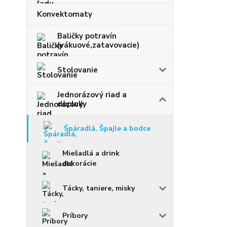
Konvektomaty
Baličky potravín
(vákuové,zatavovacie)
Stolovanie
Jednorázový riad a
doplnky
Špáradlá, Špajle a bodce
Miešadlá a drink
dekorácie
Tácky, taniere, misky
Príbory