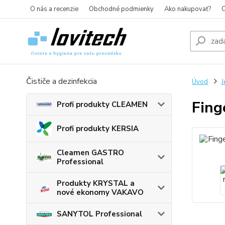
O nás a recenzie
Obchodné podmienky
Ako nakupovať?
O
Čističe a dezinfekcia
Úvod
J
Fing
Profi produkty CLEAMEN
Profi produkty KERSIA
Cleamen GASTRO
Professional
Produkty KRYSTAL a
nové ekonomy VAKAVO
SANYTOL Professional