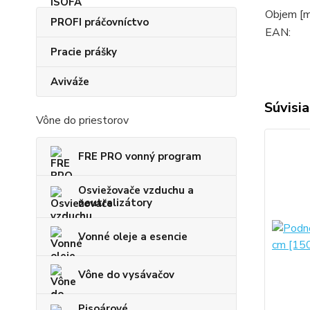
Objem [m
PROFI práčovníctvo
EAN:
Pracie prášky
Aviváže
Súvisia
Vône do priestorov
FRE PRO vonný program
Osviežovače vzduchu a
neutralizátory
Vonné oleje a esencie
Vône do vysávačov
Pisoárové