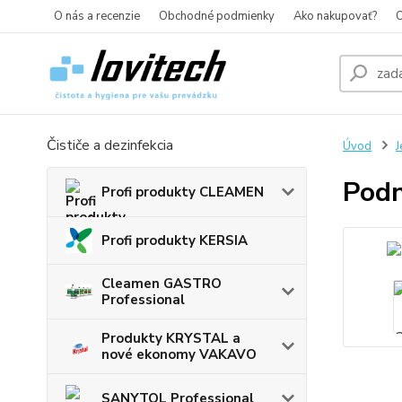
O nás a recenzie
Obchodné podmienky
Ako nakupovať?
O
Čističe a dezinfekcia
Úvod
J
Podn
Profi produkty CLEAMEN
Profi produkty KERSIA
Cleamen GASTRO
Professional
Produkty KRYSTAL a
nové ekonomy VAKAVO
SANYTOL Professional