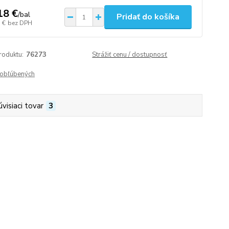
18 €
/
bal
Pridať do košíka
 €
bez DPH
roduktu:
76273
Strážiť cenu / dostupnosť
obľúbených
úvisiaci tovar
3