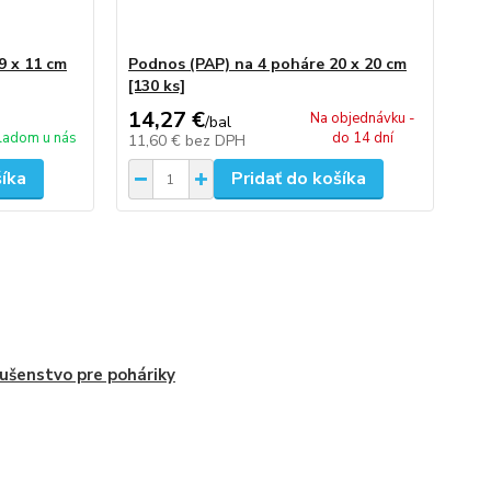
9 x 11 cm
Podnos (PAP) na 4 poháre 20 x 20 cm
[130 ks]
14,27 €
Na objednávku -
/
bal
ladom u nás
do 14 dní
11,60 €
bez DPH
šíka
Pridať do košíka
lušenstvo pre poháriky