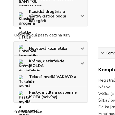
Klasická drogéria a
všetky čističe podľa
kategórií
Krémy mydlá pasty dezi na ruky
Hotelová kozmetika
Kompl
Krémy, dezinfekcie
ISOLDA
Komple
Tekuté mydlá VAKAVO a
Registračn
iné
Názov:
Pasty, mydlá a suspenzie
Výška [c
ISOFA (solvíny)
Šířka / p
Délka [cm
Pranie a aviváže
Hmotnost