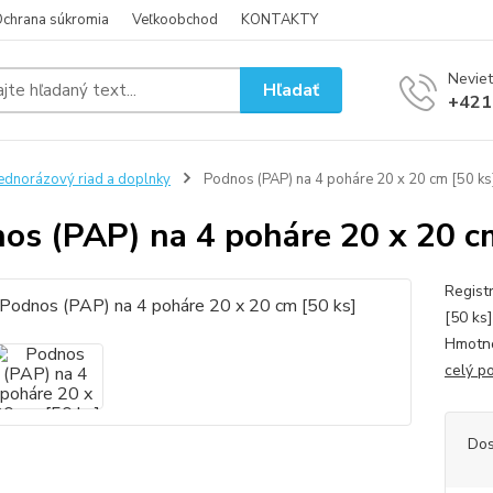
chrana súkromia
Veľkoobchod
KONTAKTY
Neviet
Hľadať
+421
ednorázový riad a doplnky
Podnos (PAP) na 4 poháre 20 x 20 cm [50 ks
os (PAP) na 4 poháre 20 x 20 c
Regist
[50 ks]
Hmotno
celý p
Dos