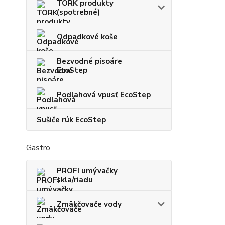
TORK produkty
(spotrebné)
Odpadkové koše
Bezvodné pisoáre
EcoStep
Podlahová vpusť EcoStep
Sušiče rúk EcoStep
Gastro
PROFI umývačky
skla/riadu
Zmäkčovače vody