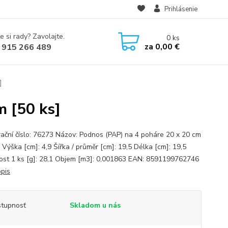
Prihlásenie
e si rady? Zavolajte.
0
ks
za
0,00 €
 915 266 489
]
m [50 ks]
rační číslo: 76273 Názov: Podnos (PAP) na 4 poháre 20 x 20 cm
 Výška [cm]: 4,9 Šířka / průměr [cm]: 19,5 Délka [cm]: 19,5
st 1 ks [g]: 28,1 Objem [m3]: 0,001863 EAN: 8591199762746
opis
tupnosť
Skladom u nás