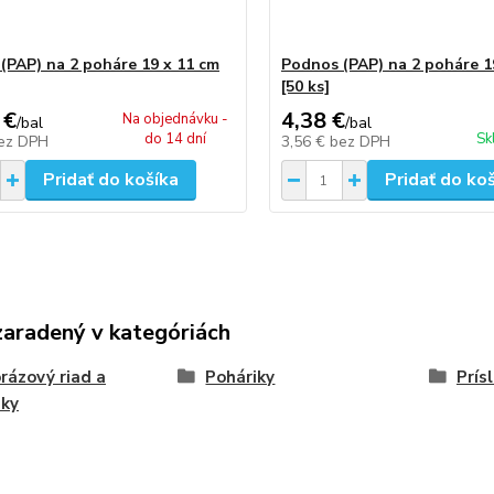
(PAP) na 2 poháre 19 x 11 cm
Podnos (PAP) na 2 poháre 1
[50 ks]
 €
4,38 €
Na objednávku -
/
bal
/
bal
do 14 dní
Sk
ez DPH
3,56 €
bez DPH
Pridať do košíka
Pridať do ko
zaradený v kategóriách
rázový riad a
Poháriky
Prís
nky