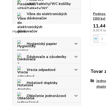
sitká/tablety/WC košíčky
Podnos 
Vône do elektronických
dávkovačov
[150 ks]
11,44
9,30 €
b
Hygiena
Hygienický papier
Dávkovače a zásobníky
Vrecia odpadové
Tovar 
Jedno
Hotelové doplnky
dopl
Oblečenie jednorázové