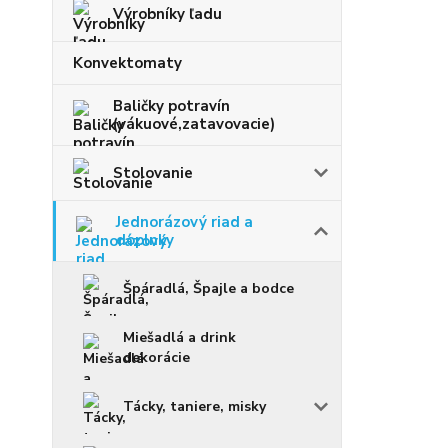
Výrobníky ľadu
Konvektomaty
Baličky potravín
(vákuové,zatavovacie)
Stolovanie
Jednorázový riad a
doplnky
Špáradlá, Špajle a bodce
Miešadlá a drink
dekorácie
Tácky, taniere, misky