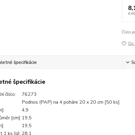
8,
6,65
Číslo p
Do 
etné špecifikácie
S
tné špecifikácie
í číslo:
76273
Podnos (PAP) na 4 poháre 20 x 20 cm [50 ks]
m]:
4,9
růměr [cm]:
19,5
]:
19,5
 1 ks [g]:
28,1