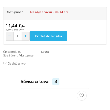
Dostupnosť
Na objednávku - do 14 dní
11,44 €
/
bal
9,30 €
bez DPH
Pridať do košíka
Číslo produktu:
L5066
Strážiť cenu / dostupnosť
Do obľúbených
Súvisiaci tovar
3