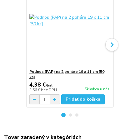
Podnos (PAP) na 2 poháre 19 x 11 cm [50
Podnos (PAP)
ks]
ks]
4,38 €
14,27 €
/
bal
/
b
Skladom u nás
3,56 €
bez DPH
11,60 €
bez 
Pridať do košíka
Tovar zaradený v kategóriách