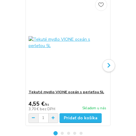
Tekuté mydlo VIONE oceán s perleťou 5L
Isolda neut
4,55 €
9,94 €
/
ks
/
ks
Skladom u nás
3,70 €
bez DPH
8,08 €
bez D
Pridať do košíka