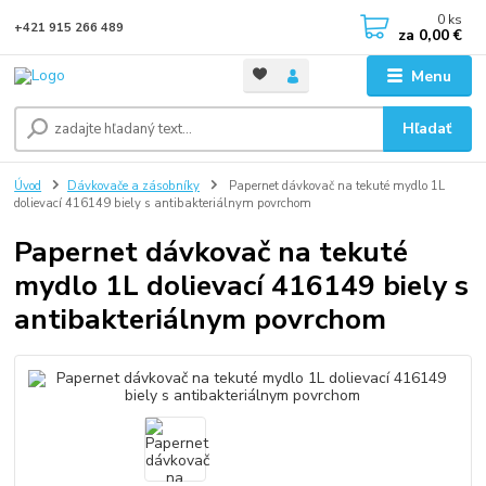
0
ks
+421 915 266 489
za
0,00 €
Menu
Hľadať
Úvod
Dávkovače a zásobníky
Papernet dávkovač na tekuté mydlo 1L
dolievací 416149 biely s antibakteriálnym povrchom
Papernet dávkovač na tekuté
mydlo 1L dolievací 416149 biely s
antibakteriálnym povrchom