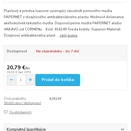
Plastový a predsa luxusne vyzerajúci zásobník penového mydla
PAPERNET z dizajnového antibakteriálneho plastu. Možnosť dolievania
akéhokoľvek tekutého mydla. Doporučujeme mydlá PAPERNET alebo
VAKAVO od CORMENu. Kód: 416149 Trieda kvality: Superior Materiál:
Dizajnový antibakteriálny plast ...
celý popis
Dostupnosť
Na objednávku - do 7 dní
20,79 €
/
ks
16,90 €
bez DPH
Pridať do košíka
Číslo produktu:
416149
Strážiť cenu / dostupnosť
Do obľúbených
Kompletné špecifikácie