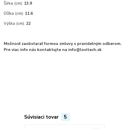
Šírka (cm):
13.9
Dĺžka (cm):
11.6
Výška (cm):
22
Možnosť zaobstarať formou zmluvy s pravidelným odberom.
Pre viac info nás kontaktujte na info@lovitech.sk
Súvisiaci tovar
5