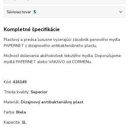
Súvisiaci tovar
5
Kompletné špecifikácie
Plastový a predsa luxusne vyzerajúci zásobník penového mydla
PAPERNET z dizajnového antibakteriálneho plastu.
Možnosť dolievania akéhokoľvek tekutého mydla. Doporučujeme
mydlá PAPERNET alebo VAKAVO od CORMENu.
Kód:
416149
Trieda kvality:
Superior
Materiál:
Dizajnový antibakteriálny plast
Farba:
Biela
Kapacita:
1L