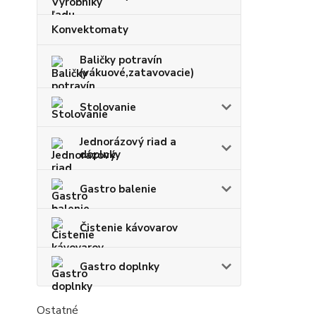
Konvektomaty
Baličky potravín
(vákuové,zatavovacie)
Stolovanie
Jednorázový riad a
doplnky
Gastro balenie
Čistenie kávovarov
Gastro doplnky
Ostatné