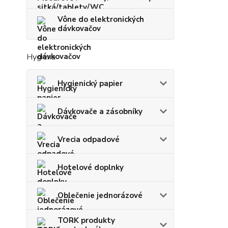
Vône do elektronických
dávkovačov
Hygiena
Hygienický papier
Dávkovače a zásobníky
Vrecia odpadové
Hotelové doplnky
Oblečenie jednorázové
TORK produkty