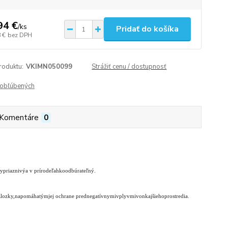
94 €
/
ks
Pridať do košíka
 €
bez DPH
roduktu:
VKIMN050099
Strážiť cenu / dostupnosť
obľúbených
Komentáre
0
ky
priaznivý
a v prírode
ľahko
odbúrateľný
.
zlozky,
napomáha
tým
jej ochrane
pred
negatívnymi
vplyvmi
vonkajšieho
prostredia
.