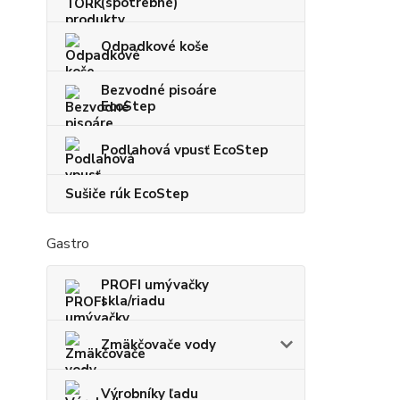
(spotrebné)
Odpadkové koše
Bezvodné pisoáre
EcoStep
Podlahová vpusť EcoStep
Sušiče rúk EcoStep
Gastro
PROFI umývačky
skla/riadu
Zmäkčovače vody
Výrobníky ľadu