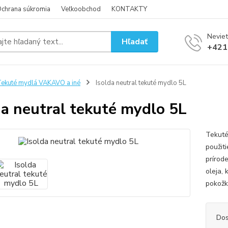
chrana súkromia
Veľkoobchod
KONTAKTY
Neviet
Hľadať
+421
ekuté mydlá VAKAVO a iné
Isolda neutral tekuté mydlo 5L
da neutral tekuté mydlo 5L
Tekuté
použit
prírod
oleja,
pokožk
Dos