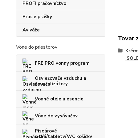
PROFI práčovníctvo
Pracie prášky
Aviváže
Tovar 
Vône do priestorov
Krémy
ISOL
FRE PRO vonný program
Osviežovače vzduchu a
neutralizátory
Vonné oleje a esencie
Vône do vysávačov
Pisoárové
sitká/tablety/WC košíčky