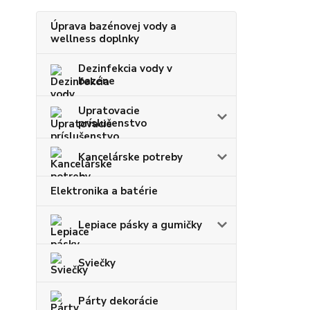
Úprava bazénovej vody a
wellness doplnky
Dezinfekcia vody v
bazéne
Upratovacie
príslušenstvo
Kancelárske potreby
Elektronika a batérie
Lepiace pásky a gumičky
Sviečky
Párty dekorácie