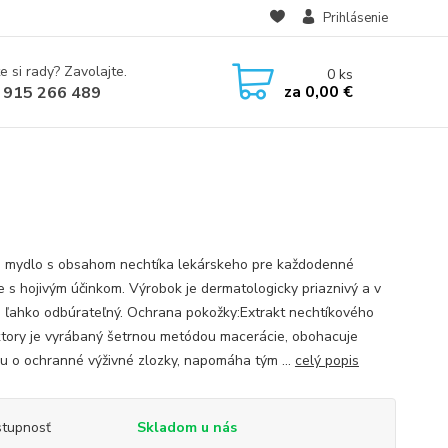
Prihlásenie
e si rady? Zavolajte.
0
ks
za
0,00 €
 915 266 489
 mydlo s obsahom nechtíka lekárskeho pre každodenné
ie s hojivým účinkom. Výrobok je dermatologicky priaznivý a v
e ľahko odbúrateľný. Ochrana pokožky:Extrakt nechtíkového
 ktory je vyrábaný šetrnou metódou macerácie, obohacuje
u o ochranné výživné zlozky, napomáha tým ...
celý popis
tupnosť
Skladom u nás