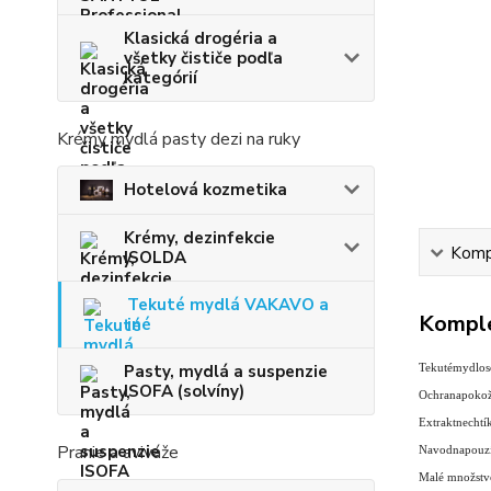
Klasická drogéria a
všetky čističe podľa
kategórií
Krémy mydlá pasty dezi na ruky
Hotelová kozmetika
Krémy, dezinfekcie
Kompl
ISOLDA
Tekuté mydlá VAKAVO a
Komple
iné
Pasty, mydlá a suspenzie
Tekuté
mydlo
s
ISOFA (solvíny)
Ochrana
poko
Extrakt
nechtí
Pranie a aviváže
Navod
na
pouzi
Malé množstv