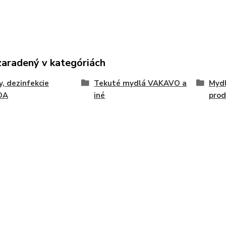
zaradený v kategóriách
, dezinfekcie
Tekuté mydlá VAKAVO a
Mydl
DA
iné
prod