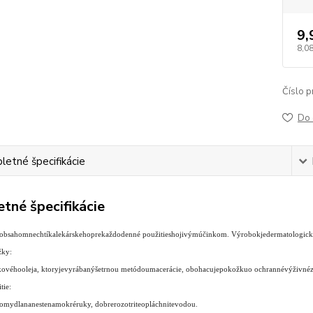
9,
8,08
Číslo p
Do 
etné špecifikácie
tné špecifikácie
obsahom
nechtíka
lekárskeho
pre
každodenné použitie
s
hojivým
účinkom
.
Výrobok
je
dermatologic
žky
:
kového
oleja
,
ktory
je
vyrábaný
šetrnou metódou
macerácie
,
obohacuje
pokožku
o ochranné
výživné
tie
:
o
mydla
naneste
na
mokré
ruky
,
dobre
rozotrite
opláchnite
vodou
.