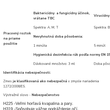
Baktericídny a fungicídny účinok,
Virucídny
vrátane TBC
Spektra: A, M, T
Spektra: 
Pracovný roztok
Nevyhnutná doba pôsobenia:
na priame
použitie
1 minúta
5 minút
Hygienická dezinfekcia rúk podľa normy EN 1
Dávkované množstvo: 3 ml
Doba pôso
Identifikácia nebezpečnosti:
Zmes
je klasifikovaná ako nebezpečná
v zmysle nariadenia
1272/2008/ES.
Výstražné slovo -
Nebezpečenstvo
H225
-
Veľmi horľavá kvapalina a pary.
H319
-
Spôsobuje vážne
podráždenie
očí.