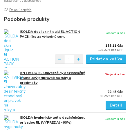
Strážiť cenu / dostupnosť
Do obľúbených
Podobné produkty
ISOLDA dezi skin liquid 5L ACTION
Skladom u nás
PACK 4ks za výhodnú cenu
133,11 €
/
ks
108,22 €
bez DPH
Pridať do košíka
ANTIVIRO 5L Univerzálny dezinfekčný
Nie je skladom
etanolový prípravok na ruky a
predmety
22,45 €
/
ks
18,25 €
bez DPH
Detail
ISOLDA hygienický gél s dezinfekčnou
Skladom u nás
prísadou 5L (VÝPREDAJ -60%)