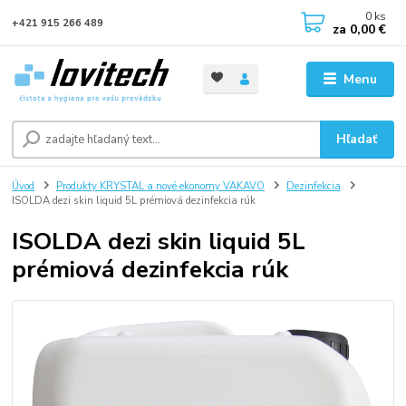
0
ks
+421 915 266 489
za
0,00 €
Menu
Hľadať
Úvod
Produkty KRYSTAL a nové ekonomy VAKAVO
Dezinfekcia
ISOLDA dezi skin liquid 5L prémiová dezinfekcia rúk
ISOLDA dezi skin liquid 5L
prémiová dezinfekcia rúk