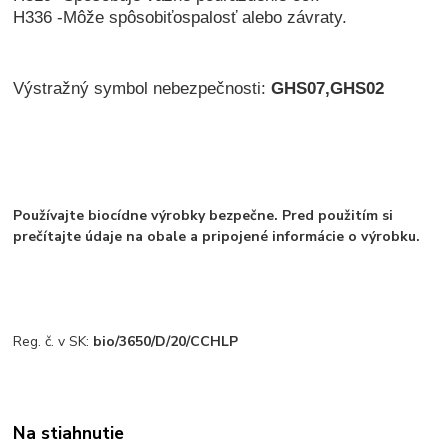
H336
-
Môže spôsobiť
ospalosť alebo závraty.
Výstražný symbol nebezpečnosti:
GHS07,GHS02
Používajte biocídne výrobky bezpečne. Pred použitím si
prečítajte údaje na obale a pripojené informácie o výrobku.
Reg. č. v SK:
bio/3650/D/20/CCHLP​
Na stiahnutie