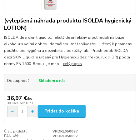
(vylepšená náhrada produktu ISOLDA hygienický
LOTION)
ISOLDA dezi skin liquid 5L Tekutý dezinfekčný prostriedok na báze
alkoholu s veľmi dobrou dermálnou znášanlivosťou, určený k priamemu
použitiu pre hygiénu a dezinfekciu pokožky rúk. Prostriedok ISOLDA
dezi SKIN Liquid je určený pre Hygienickú dezinfekciu rúk (HDR) podľa
normy EN 1500. Redukuje mno...
celý popis
Dostupnosť
Skladom u nás
36,97 €
/
ks
30,06 €
bez DPH
Pridať do košíka
Číslo produktu:
VPDRL050097
EAN kód:
VPDRL050097