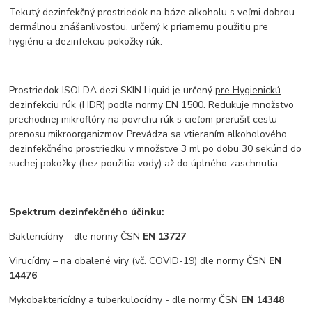
Tekutý dezinfekčný prostriedok na báze alkoholu s veľmi dobrou
dermálnou znášanlivosťou, určený k priamemu použitiu pre
hygiénu a dezinfekciu pokožky rúk.
Prostriedok ISOLDA dezi SKIN Liquid je určený
pre Hygienickú
dezinfekciu rúk (HDR)
podľa normy EN 1500. Redukuje množstvo
prechodnej mikroflóry na povrchu rúk s cieľom prerušiť cestu
prenosu mikroorganizmov. Prevádza sa vtieraním alkoholového
dezinfekčného prostriedku v množstve 3 ml po dobu 30 sekúnd do
suchej pokožky (bez použitia vody) až do úplného zaschnutia.
Spektrum dezinfekčného účinku:
Baktericídny – dle normy ČSN
EN 13727
Virucídny – na obalené viry ​(vč. COVID-19) dle normy ČSN
EN
14476
Mykobaktericídny a tuberkulocídny - dle normy ČSN
EN 14348