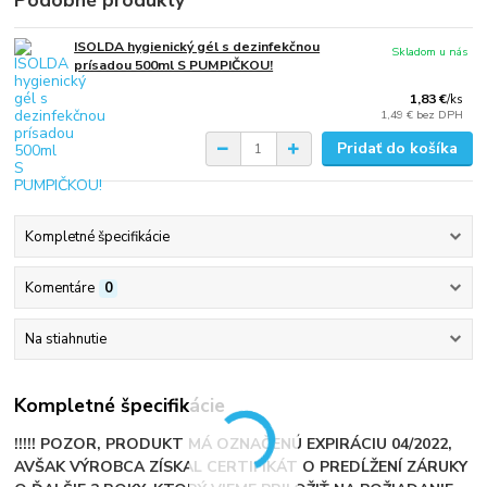
ISOLDA hygienický gél s dezinfekčnou
Skladom u nás
prísadou 500ml S PUMPIČKOU!
1,83 €
/
ks
1,49 €
bez DPH
Pridať do košíka
Kompletné špecifikácie
Komentáre
0
Na stiahnutie
Kompletné špecifikácie
!!!!! POZOR, PRODUKT MÁ OZNAČENÚ EXPIRÁCIU 04/2022,
AVŠAK VÝROBCA ZÍSKAL CERTIFIKÁT O PREDĹŽENÍ ZÁRUKY