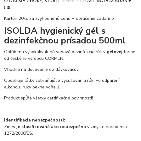
O ĎALŠIE 2 ROKY, KTORÝ VIEME PRILOŽIŤ NA POŽIADANIE
!!!!!
Kartón 20ks za zvýhodnenú cenu + doručenie zadarmo
ISOLDA hygienický gél s
dezinfekčnou prísadou 500ml
Obľúbená vysokokvalitná voňavá dezinfekcia rúk v
gélovej
forme
od českého výrobcu CORMEN.
Vhodná na dolievanie do dávkovačov.
Obsahuje látky zabraňujúce vysušovaniu rúk. Po odparení
alkoholu ruky pekne voňajú.
Produkt spĺňa všetky certifikačné povinnosti!
Identifikácia nebezpečnosti:
Zmes
je klasifikovaná ako nebezpečná
v zmysle nariadenia
1272/2008/ES.