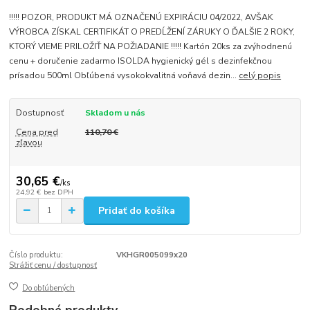
!!!!! POZOR, PRODUKT MÁ OZNAČENÚ EXPIRÁCIU 04/2022, AVŠAK
VÝROBCA ZÍSKAL CERTIFIKÁT O PREDĹŽENÍ ZÁRUKY O ĎALŠIE 2 ROKY,
KTORÝ VIEME PRILOŽIŤ NA POŽIADANIE !!!!! Kartón 20ks za zvýhodnenú
cenu + doručenie zadarmo ISOLDA hygienický gél s dezinfekčnou
prísadou 500ml Obľúbená vysokokvalitná voňavá dezin...
celý popis
Dostupnosť
Skladom u nás
Cena pred
110,70 €
zľavou
30,65 €
/
ks
24,92 €
bez DPH
Pridať do košíka
Číslo produktu:
VKHGR005099x20
Strážiť cenu / dostupnosť
Do obľúbených
Podobné produkty