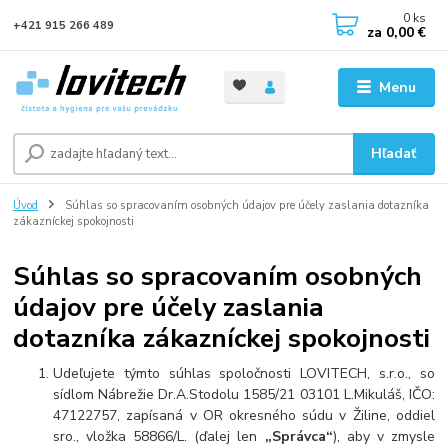
0
ks
+421 915 266 489
za
0,00 €
Menu
Hľadať
Úvod
Súhlas so spracovaním osobných údajov pre účely zaslania dotazníka
zákazníckej spokojnosti
Súhlas so spracovaním osobných
údajov pre účely zaslania
dotazníka zákazníckej spokojnosti
Udeľujete týmto súhlas spoločnosti LOVITECH, s.r.o., so
sídlom Nábrežie Dr.A.Stodolu 1585/21 03101 L.Mikuláš, IČO:
47122757, zapísaná v OR okresného súdu v Žiline, oddiel
sro., vložka 58866/L.
(ďalej len
„Správca“
), aby v zmysle