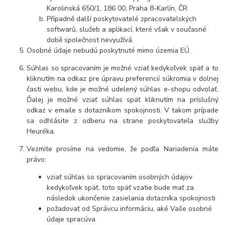
Karolinská 650/1, 186 00, Praha 8-Karlín, ČR
Případně další poskytovatelé zpracovatelských
softwarů, služeb a aplikací, které však v současné
době společnost nevyužívá.
Osobné údaje nebudú poskytnuté mimo územia EÚ.
Súhlas so spracovaním je možné vziať kedykoľvek späť a to
kliknutím na odkaz pre úpravu preferencií súkromia v dolnej
časti webu, kde je možné udelený súhlas e-shopu odvolať.
Ďalej je možné vziať súhlas späť kliknutím na príslušný
odkaz v emaile s dotazníkom spokojnosti. V takom prípade
sa odhlásite z odberu na strane poskytovateľa služby
Heuréka.
Vezmite prosíme na vedomie, že podľa Nariadenia máte
právo:
vziať súhlas so spracovaním osobných údajov
kedykoľvek späť, toto späť vzatie bude mať za
následok ukončenie zasielania dotazníka spokojnosti
požadovať od Správcu informáciu, aké Vaše osobné
údaje spracúva