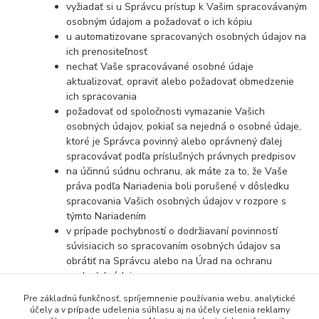
vyžiadať si u Správcu prístup k Vašim spracovávaným
osobným údajom a požadovať o ich kópiu
u automatizovane spracovaných osobných údajov na
ich prenositeľnosť
nechať Vaše spracovávané osobné údaje
aktualizovať, opraviť alebo požadovať obmedzenie
ich spracovania
požadovať od spoločnosti vymazanie Vašich
osobných údajov, pokiaľ sa nejedná o osobné údaje,
ktoré je Správca povinný alebo oprávnený ďalej
spracovávať podľa príslušných právnych predpisov
na účinnú súdnu ochranu, ak máte za to, že Vaše
práva podľa Nariadenia boli porušené v dôsledku
spracovania Vašich osobných údajov v rozpore s
týmto Nariadením
v prípade pochybností o dodržiavaní povinností
súvisiacich so spracovaním osobných údajov sa
obrátiť na Správcu alebo na Úrad na ochranu
osobných údajov
Pre základnú funkčnosť, spríjemnenie používania webu, analytické
účely a v prípade udelenia súhlasu aj na účely cielenia reklamy