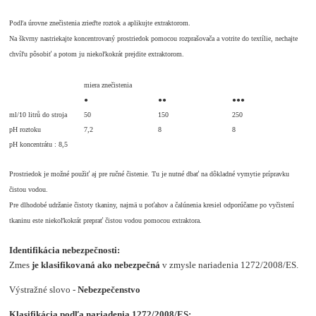
Podľa úrovne znečistenia zrieďte roztok a aplikujte extraktorom.
Na škvrny nastriekajte koncentrovaný prostriedok pomocou rozprašovača a votrite do textílie, nechajte
chvíľu pôsobiť a potom ju niekoľkokrát prejdite extraktorom.
miera znečistenia
●
●●
●●●
ml/10 litrů do stroja
50
150
250
pH roztoku
7,2
8
8
pH koncentrátu : 8,5
Prostriedok je možné použiť aj pre ručné čistenie. Tu je nutné dbať na dôkladné vymytie prípravku
čistou vodou.
Pre dlhodobé udržanie čistoty tkaniny, najmä u poťahov a čalúnenia kresiel odporúčame po vyčistení
tkaninu este niekoľkokrát preprať čistou vodou pomocou extraktora.
Identifikácia nebezpečnosti:
Zmes
je klasifikovaná ako nebezpečná
v zmysle nariadenia 1272/2008/ES.
Výstražné slovo -
Nebezpečenstvo
Klasifikácia podľa nariadenia 1272/2008/ES: