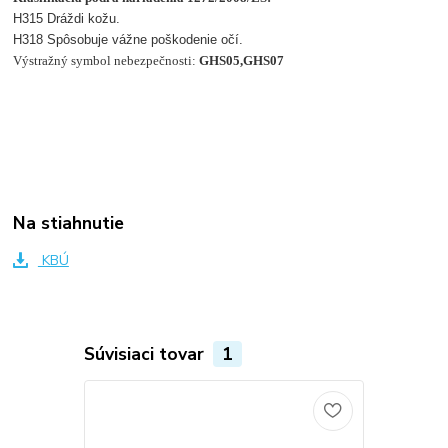
H315 Dráždi kožu.
H318 Spôsobuje vážne poškodenie očí.
Výstražný symbol nebezpečnosti:
GHS05,GHS07
Na stiahnutie
KBÚ
Súvisiaci tovar
1