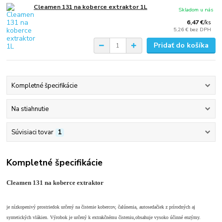
Cleamen 131 na koberce extraktor 1L
Skladom u nás
6,47 €
/
ks
5,26 €
bez DPH
Pridať do košíka
Kompletné špecifikácie
Na stiahnutie
Súvisiaci tovar
1
Kompletné špecifikácie
Cleamen 131 na koberce extraktor
je nízkopenivý prostriedok určený na čistenie kobercov, čalúnenia, autosedačiek z prírodných aj
syntetických vlákien. Výrobok je určený k extrakčnému čisteniu,obsahuje vysoko účinné enzýmy.