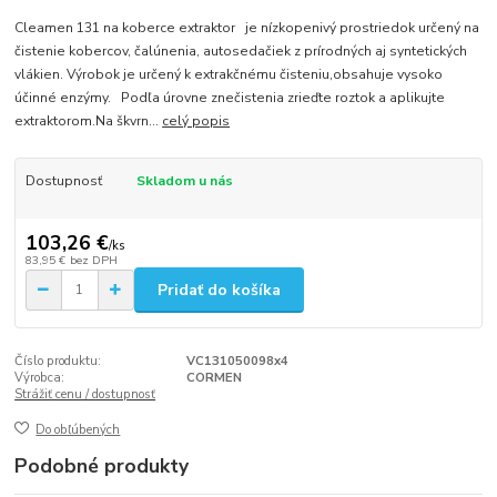
Cleamen 131 na koberce extraktor je nízkopenivý prostriedok určený na
čistenie kobercov, čalúnenia, autosedačiek z prírodných aj syntetických
vlákien. Výrobok je určený k extrakčnému čisteniu,obsahuje vysoko
účinné enzýmy. Podľa úrovne znečistenia zrieďte roztok a aplikujte
extraktorom.Na škvrn...
celý popis
Dostupnosť
Skladom u nás
103,26 €
/
ks
83,95 €
bez DPH
Pridať do košíka
Číslo produktu:
VC131050098x4
Výrobca:
CORMEN
Strážiť cenu / dostupnosť
Do obľúbených
Podobné produkty