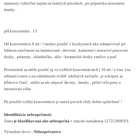
mastnoty viditeľné najmä na lesklých plochách , po prípravku nezostanú
šmuhy .
pH koncentrátu : 13
Od koncentrácie 8 ml / l možno použiť v kuchyniach ako odmasťovač pri
ľahkom znečistení na laminované , drevené , kamenné i nerezové pracovné
dosky , prístroje , chladnička , sklo - keramické dosky varičov a pod .
Prostriedok sa môže použiť aj vo vyšších koncentráciách ( 16 ml / a viac ) na
odmasťovanie a na odstránenie zvlášť odolných nečistôt , je schopný aj
hĺbkovo čistiť , môžu sa ale objaviť škvrny , šmuhy , príliš veľa peny a
intenzívna vôňa .
Pri použití vyššej koncentrácie je nutné povrch vždy dobre opláchnuť !​
Identifikácia nebezpečnosti:
Zmes
je klasifikovaná ako nebezpečná
v zmysle nariadenia 1272/2008/ES.
Výstražné slovo -
Nebezpečenstvo