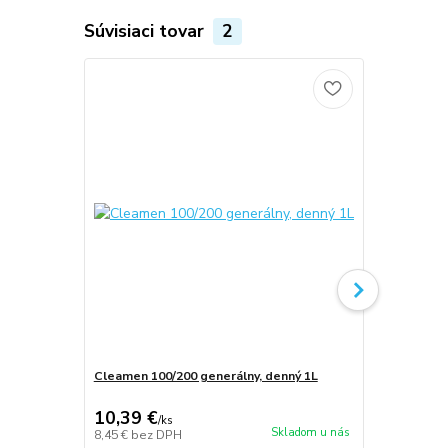
Súvisiaci tovar
2
Cleamen 100/200 generálny, denný 1L
Cleamen 100
zvýhodnený 
10,39 €
159,58 
/
ks
Skladom u nás
8,45 €
bez DPH
129,74 €
bez