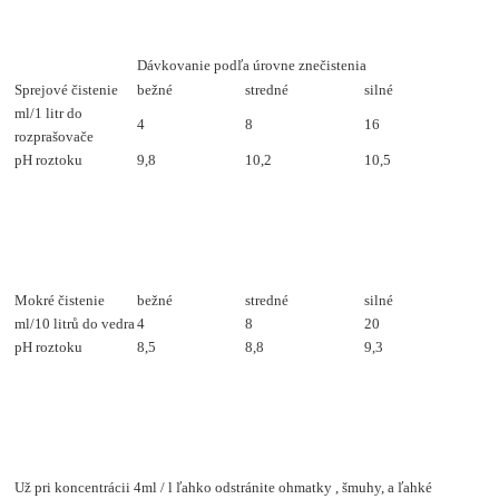
Dávkovanie podľa úrovne
znečistenia
Sprejové čistenie
bežné
stredné
silné
ml/1 litr do
4
8
16
rozprašovače
pH roztoku
9,8
10,2
10,5
Mokré čistenie
bežné
stredné
silné
ml/10 litrů do vedra
4
8
20
pH roztoku
8,5
8,8
9,3
Už pri koncentrácii 4ml / l ľahko odstránite ohmatky , šmuhy, a ľahké