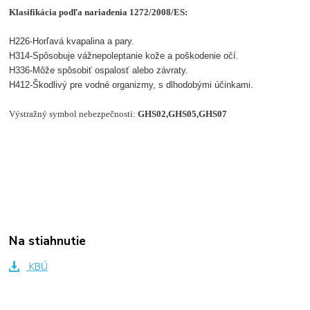
Klasifikácia podľa nariadenia 1272/2008/ES:
H226
-
Horľavá kvapalina a pary.
H314
-
Spôsobuje vážne
poleptanie kože a poškodenie očí.
H336
-
Môže spôsobiť ospalosť alebo závraty.
H412
-
Škodlivý pre vodné organizmy, s dlhodobými účinkami
.
Výstražný symbol nebezpečnosti:
GHS02,GHS05,GHS07
Na stiahnutie
KBÚ