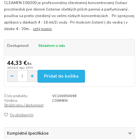
CLEAMEN 100/200 je profesionálny všestranný koncentrovaný čistiaci
prostriedok pre denné čistenie všetkých plôch penivý a parfumovaný ,
používa sa preto zriedený vo veľmi nízkych koncentráciách. Pri sprejovej
aplikácii v dávkach 4 - 16 ml/1l vody . Pri mokrom čistení ( do vedra ) v
dávke 4 - 20m...
celý popis
Dostupnosť
Skladom u nás
44,33 €
/
ks
36,04 €
bez DPH
Pridať do košíka
Číslo produktu:
VC100050098
Výrobca:
CORMEN
Strážiť cenu / dostupnosť
Do obľúbených
Kompletné špecifikácie