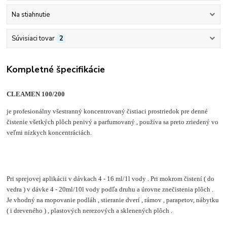
Na stiahnutie
Súvisiaci tovar
2
Kompletné špecifikácie
CLEAMEN 100/200
je profesionálny všestranný koncentrovaný čistiaci prostriedok pre denné
čistenie všetkých plôch penivý a parfumovaný , používa sa preto zriedený vo
veľmi nízkych koncentráciách.
Pri sprejovej aplikácii v dávkach 4 - 16 ml/1l vody . Pri mokrom čistení ( do
vedra ) v dávke 4 - 20ml/10l vody podľa druhu a úrovne znečistenia plôch .
Je vhodný na mopovanie podláh , stieranie dverí , rámov , parapetov, nábytku
( i dreveného ) , plastových nerezových a sklenených plôch .