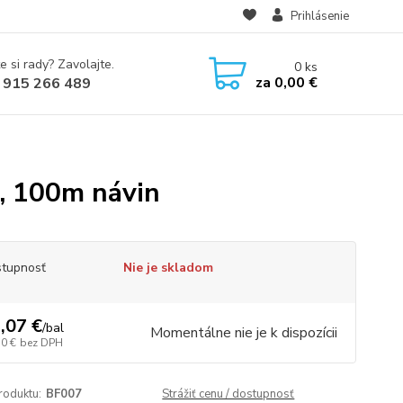
Prihlásenie
e si rady? Zavolajte.
0
ks
za
0,00 €
 915 266 489
a, 100m návin
tupnosť
Nie je skladom
,07 €
/
bal
Momentálne nie je k dispozícii
50 €
bez DPH
roduktu:
BF007
Strážiť cenu / dostupnosť