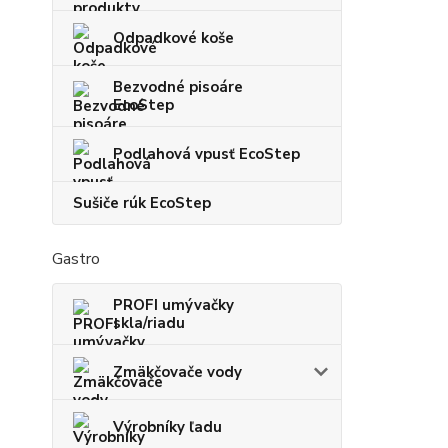
Odpadkové koše
Bezvodné pisoáre
EcoStep
Podlahová vpusť EcoStep
Sušiče rúk EcoStep
Gastro
PROFI umývačky
skla/riadu
Zmäkčovače vody
Výrobníky ľadu