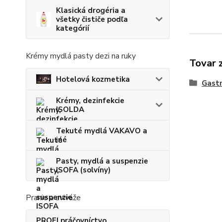
Klasická drogéria a
všetky čističe podľa
kategórií
Krémy mydlá pasty dezi na ruky
Tovar 
Hotelová kozmetika
Gastr
Krémy, dezinfekcie
ISOLDA
Tekuté mydlá VAKAVO a
iné
Pasty, mydlá a suspenzie
ISOFA (solvíny)
Pranie a aviváže
PROFI práčovníctvo