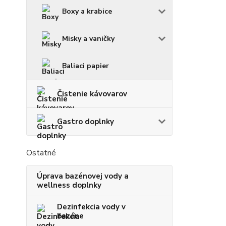
Boxy a krabice
Misky a vaničky
Baliaci papier
Čistenie kávovarov
Gastro doplnky
Ostatné
Úprava bazénovej vody a
wellness doplnky
Dezinfekcia vody v
bazéne