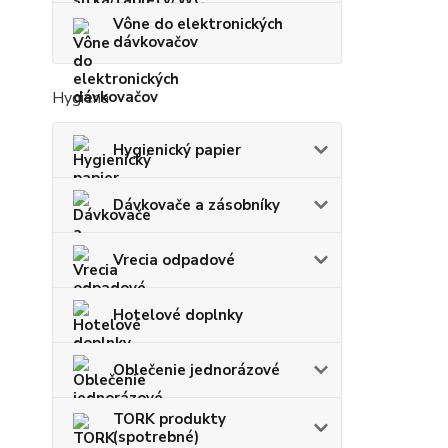
Vône do elektronických
dávkovačov
Hygiena
Hygienický papier
Dávkovače a zásobníky
Vrecia odpadové
Hotelové doplnky
Oblečenie jednorázové
TORK produkty
(spotrebné)