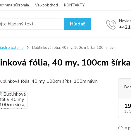
chrana súkromia
Veľkoobchod
KONTAKTY
Neviet
Hľadať
+421
astro balenie
Bublinková fólia, 40 my, 100cm šírka, 100m návin
inková fólia, 40 my, 100cm šírk
Dos
19
15,
Číslo p