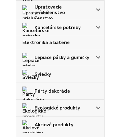
Upratovacie
príslušenstvo
Kancelárske potreby
Elektronika a batérie
Lepiace pásky a gumičky
Sviečky
Párty dekorácie
Ekologické produkty
Akciové produkty