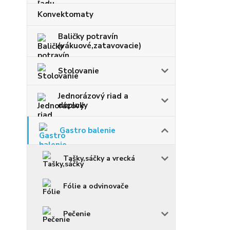
Konvektomaty
Baličky potravín
(vákuové,zatavovacie)
Stolovanie
Jednorázový riad a
doplnky
Gastro balenie
Tašky,sáčky a vrecká
Fólie a odvinovače
Pečenie