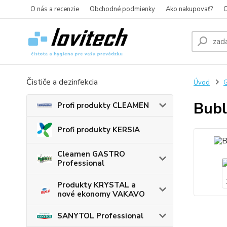
O nás a recenzie
Obchodné podmienky
Ako nakupovať?
O
Čističe a dezinfekcia
Úvod
G
Bubl
Profi produkty CLEAMEN
Profi produkty KERSIA
Cleamen GASTRO
Professional
Produkty KRYSTAL a
nové ekonomy VAKAVO
SANYTOL Professional