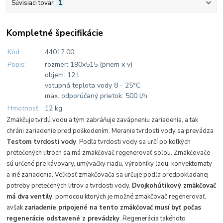
Súvisiaci tovar
1
Kompletné špecifikácie
Kód:
44012.00
Popis:
rozmer: 190x515 (priem x v)
objem: 12 l
vstupná teplota vody 8 - 25°C
max. odporúčaný prietok: 500 l/h
Hmotnosť:
12 kg
Zmäkčuje tvrdú vodu a tým zabráňuje zavápneniu zariadenia, a tak
chráni zariadenie pred poškodením.
Meranie tvrdosti vody sa prevádza
Testom tvrdosti vody
. Podľa tvrdosti vody sa určí po koľkých
pretečených litroch sa má zmäkčovač regenerovať soľou. Zmäkčovače
sú určené pre kávovary, umývačky riadu, výrobníky ľadu, konvektomaty
a iné zariadenia. Veľkosť zmäkčovača sa určuje podľa predpokladanej
potreby pretečených litrov a tvrdosti vody.
Dvojkohútikový zmäkčovač
má dva ventily
, pomocou ktorých je možné zmäkčovač regenerovať,
avšak
zariadenie pripojené na tento zmäkčovač musí byť počas
regenerácie odstavené z prevádzky
. Regenerácia takéhoto