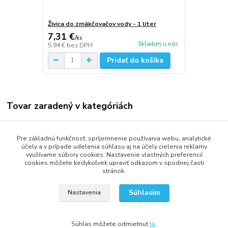
Živica do zmäkčovačov vody - 1 liter
7,31 €
/
ks
Skladom u nás
5,94 €
bez DPH
Pridať do košíka
Tovar zaradený v kategóriách
Zmäkčovače vody
Pre základnú funkčnosť, spríjemnenie používania webu, analytické
Zmäkčovače dvojkohútové
účely a v prípade udelenia súhlasu aj na účely cielenia reklamy
využívame súbory cookies. Nastavenie vlastných preferencií
cookies môžete kedykoľvek upraviť odkazom v spodnej časti
stránok.
2013 - 2025 LOVITECH, s.r.o. - Už 12 rokov s Vami...
Súhlasím
Nastavenia
Súhlas môžete odmietnuť
tu
.