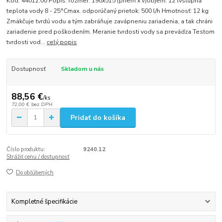
Kód: 44012.00 Popis: rozmer: 190x515 (priem x v)objem: 12 lvstupná
teplota vody 8 - 25°Cmax. odporúčaný prietok: 500 l/h Hmotnosť: 12 kg
Zmäkčuje tvrdú vodu a tým zabráňuje zavápneniu zariadenia, a tak chráni
zariadenie pred poškodením. Meranie tvrdosti vody sa prevádza Testom
tvrdosti vod...
celý popis
Dostupnosť
Skladom u nás
88,56 €
/
ks
72,00 €
bez DPH
Pridať do košíka
Číslo produktu:
9240.12
Strážiť cenu / dostupnosť
Do obľúbených
Kompletné špecifikácie