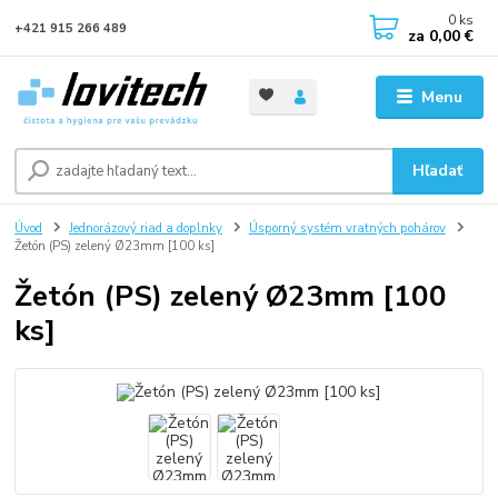
0
ks
+421 915 266 489
za
0,00 €
Menu
Hľadať
Úvod
Jednorázový riad a doplnky
Úsporný systém vratných pohárov
Žetón (PS) zelený Ø23mm [100 ks]
Žetón (PS) zelený Ø23mm [100
ks]