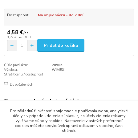
Dostupnosť
Na objednávku - do 7 dní
4,58 €
/
bal
3,72 €
bez DPH
Pridať do košíka
Číslo produktu:
20906
Výrobca:
WIMEX
Strážiť cenu / dostupnosť
Do obľúbených
Tovar zaradený v kategóriách
Pre základnú funkčnosť, spríjemnenie používania webu, analytické
Úsporný systém vratných pohárov
účely a v prípade udelenia súhlasu aj na účely cielenia reklamy
využívame súbory cookies. Nastavenie vlastných preferencií
cookies môžete kedykoľvek upraviť odkazom v spodnej časti
stránok.