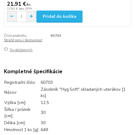
21,91 €
/
ks
17,81 €
bez DPH
Pridať do košíka
Číslo produktu:
60703
Strážiť cenu / dostupnosť
Do obľúbených
Kompletné špecifikácie
Registrační číslo:
60703
Zásobník "Hyg.Soft" skladaných uterákov [1
Názov:
ks]
Výška [cm]:
12,5
Šířka / průměr
30
[cm]:
Délka [cm]:
30
Hmotnost 1 ks [g]:
648