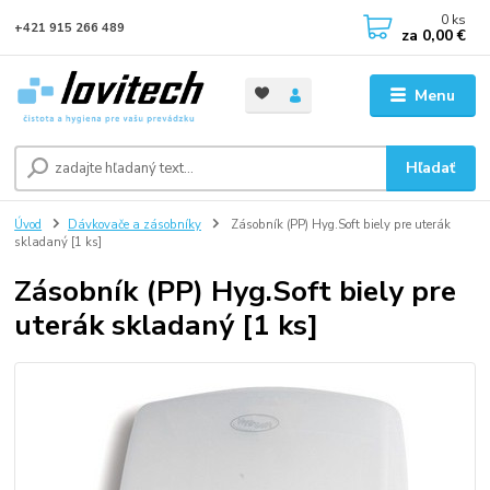
0
ks
+421 915 266 489
za
0,00 €
Menu
Hľadať
Úvod
Dávkovače a zásobníky
Zásobník (PP) Hyg.Soft biely pre uterák
skladaný [1 ks]
Zásobník (PP) Hyg.Soft biely pre
uterák skladaný [1 ks]