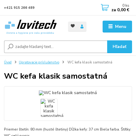
0
ks
+421 915 266 489
za
0,00 €
Menu
Hľadať
Úvod
Upratovacie príslušenstvo
WC kefa klasik samostatná
WC kefa klasik samostatná
Priemer štetín: 80 mm (husté štetiny) Dĺžka kefy: 37 cm Biela farba. Štítky:
WC
celý popis