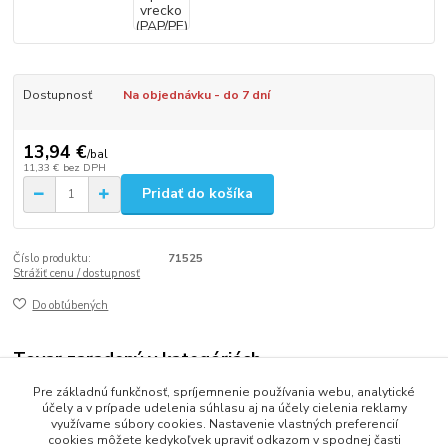
Dostupnosť
Na objednávku - do 7 dní
13,94 €
/
bal
11,33 €
bez DPH
Pridať do košíka
Číslo produktu:
71525
Strážiť cenu / dostupnosť
Do obľúbených
Tovar zaradený v kategóriách
Pre základnú funkčnosť, spríjemnenie používania webu, analytické
VRECKÁ
účely a v prípade udelenia súhlasu aj na účely cielenia reklamy
využívame súbory cookies. Nastavenie vlastných preferencií
cookies môžete kedykoľvek upraviť odkazom v spodnej časti