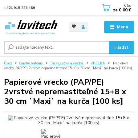
0
ks
+421 915 266 489
za
0,00 €
Menu
Hľadať
Úvod
Gastro balenie
Tašky,sáčky a vrecká
VRECKÁ
Papierové
vrecko (PAP/PE) 2vrstvé nepremastiteľné 15+8 x 30 cm `Maxi` na kurča [100 ks]
Papierové vrecko (PAP/PE)
2vrstvé nepremastiteľné 15+8 x
30 cm `Maxi` na kurča [100 ks]