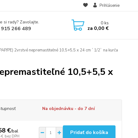
Prihlásenie
e si rady? Zavolajte.
0
ks
za
0,00 €
 915 266 489
PAP/PE) 2vrstvé nepremastiteľné 10,5+5,5 x 24 cm `1/2` na kurča
epremastiteľné 10,5+5,5 x
tupnosť
Na objednávku - do 7 dní
58 €
/
bal
Pridať do košíka
 €
bez DPH