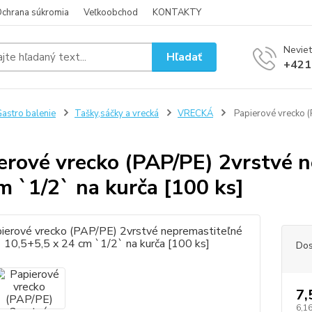
chrana súkromia
Veľkoobchod
KONTAKTY
Neviet
Hľadať
+421
astro balenie
Tašky,sáčky a vrecká
VRECKÁ
Papierové vrecko (
erové vrecko (PAP/PE) 2vrstvé n
m `1/2` na kurča [100 ks]
Dos
7,
6,16