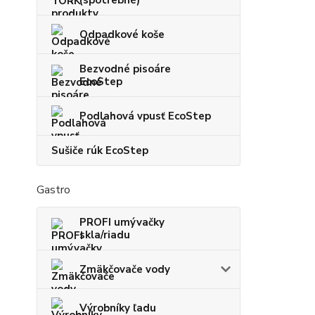
(spotrebné)
Odpadkové koše
Bezvodné pisoáre
EcoStep
Podlahová vpusť EcoStep
Sušiče rúk EcoStep
Gastro
PROFI umývačky
skla/riadu
Zmäkčovače vody
Výrobníky ľadu