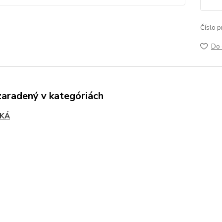
Číslo p
Do 
zaradený v kategóriách
KÁ