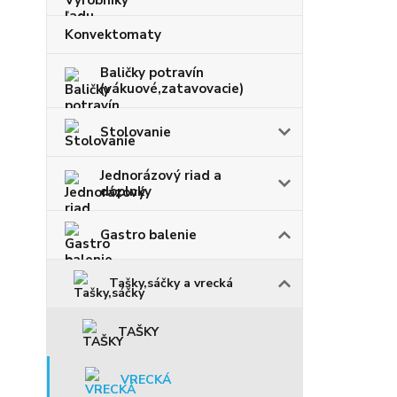
Konvektomaty
Baličky potravín
(vákuové,zatavovacie)
Stolovanie
Jednorázový riad a
doplnky
Gastro balenie
Tašky,sáčky a vrecká
TAŠKY
VRECKÁ