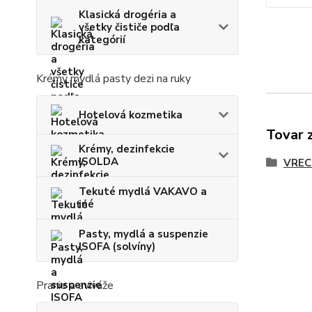
Klasická drogéria a
všetky čističe podľa
kategórií
Krémy mydlá pasty dezi na ruky
Hotelová kozmetika
Tovar 
Krémy, dezinfekcie
ISOLDA
VREC
Tekuté mydlá VAKAVO a
iné
Pasty, mydlá a suspenzie
ISOFA (solvíny)
Pranie a aviváže