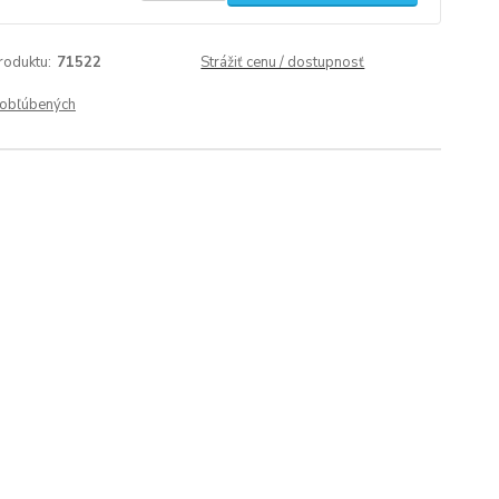
roduktu:
71522
Strážiť cenu / dostupnosť
obľúbených