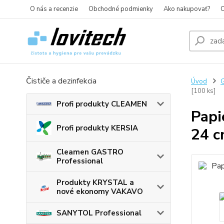
O nás a recenzie
Obchodné podmienky
Ako nakupovať?
O
Čističe a dezinfekcia
Úvod
G
[100 ks]
Profi produkty CLEAMEN
Papi
Profi produkty KERSIA
24 c
Cleamen GASTRO
Professional
Produkty KRYSTAL a
nové ekonomy VAKAVO
SANYTOL Professional