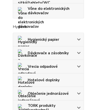
Vône do elektronických
dávkovačov
Hygiena
Hygienický papier
Dávkovače a zásobníky
Vrecia odpadové
Hotelové doplnky
Oblečenie jednorázové
TORK produkty