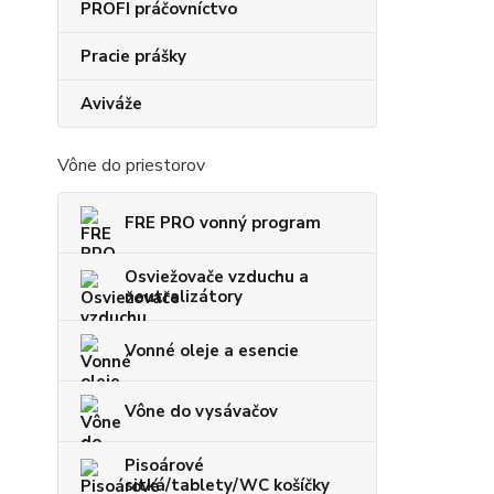
PROFI práčovníctvo
Pracie prášky
Aviváže
Vône do priestorov
FRE PRO vonný program
Osviežovače vzduchu a
neutralizátory
Vonné oleje a esencie
Vône do vysávačov
Pisoárové
sitká/tablety/WC košíčky