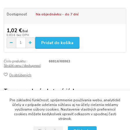
Dostupnosť
Na objednávku - do 7 dní
1,02 €
/
bal
0,83 €
bez DPH
Pridať do košíka
Číslo produktu:
68816/68863
Strážiť cenu / dostupnosť
Do obľúbených
Tovar zaradený v kategóriách
Pre základnú funkčnosť, spríjemnenie používania webu, analytické
VRECKÁ
účely a v prípade udelenia súhlasu aj na účely cielenia reklamy
využívame súbory cookies. Nastavenie vlastných preferencií
cookies môžete kedykoľvek upraviť odkazom v spodnej časti
stránok.
2013 - 2025 LOVITECH, s.r.o. - Už 12 rokov s Vami...