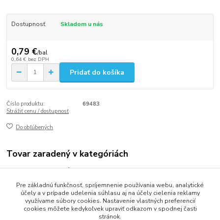
Dostupnosť
Skladom u nás
0,79 €
/
bal
0,64 €
bez DPH
Pridať do košíka
Číslo produktu:
69483
Strážiť cenu / dostupnosť
Do obľúbených
Tovar zaradený v kategóriách
Vrecia odpadové
Pre základnú funkčnosť, spríjemnenie používania webu, analytické
Vrecia 10-35L
účely a v prípade udelenia súhlasu aj na účely cielenia reklamy
využívame súbory cookies. Nastavenie vlastných preferencií
cookies môžete kedykoľvek upraviť odkazom v spodnej časti
stránok.