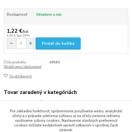
Dostupnosť
Skladom u nás
1,22 €
/
bal
0,99 €
bez DPH
Pridať do košíka
Číslo produktu:
69563
Strážiť cenu / dostupnosť
Do obľúbených
Tovar zaradený v kategóriách
Vrecia odpadové
Pre základnú funkčnosť, spríjemnenie používania webu, analytické
Vrecia 50-70L
účely a v prípade udelenia súhlasu aj na účely cielenia reklamy
využívame súbory cookies. Nastavenie vlastných preferencií
cookies môžete kedykoľvek upraviť odkazom v spodnej časti
stránok.