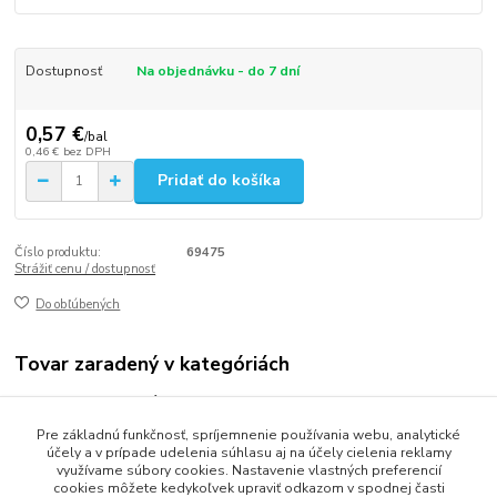
Dostupnosť
Na objednávku - do 7 dní
0,57 €
/
bal
0,46 €
bez DPH
Pridať do košíka
Číslo produktu:
69475
Strážiť cenu / dostupnosť
Do obľúbených
Tovar zaradený v kategóriách
Vrecia odpadové
Pre základnú funkčnosť, spríjemnenie používania webu, analytické
Vrecia 50-70L
účely a v prípade udelenia súhlasu aj na účely cielenia reklamy
využívame súbory cookies. Nastavenie vlastných preferencií
cookies môžete kedykoľvek upraviť odkazom v spodnej časti