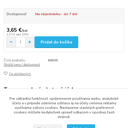
Dostupnosť
Na objednávku - do 7 dní
3,65 €
/
bal
2,97 €
bez DPH
Pridať do košíka
Číslo produktu:
68635
Strážiť cenu / dostupnosť
Do obľúbených
Tovar zaradený v kategóriách
Pre základnú funkčnosť, spríjemnenie používania webu, analytické
VRECKÁ
účely a v prípade udelenia súhlasu aj na účely cielenia reklamy
využívame súbory cookies. Nastavenie vlastných preferencií
cookies môžete kedykoľvek upraviť odkazom v spodnej časti
stránok.
2013 - 2025 LOVITECH, s.r.o. - Už 12 rokov s Vami...