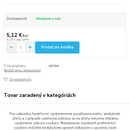
Dostupnosť
Skladom u nás
5,12 €
/
bal
4,16 €
bez DPH
Pridať do košíka
Číslo produktu:
69700
Strážiť cenu / dostupnosť
Do obľúbených
Tovar zaradený v kategóriách
Vrecia odpadové
Pre základnú funkčnosť, spríjemnenie používania webu, analytické
Vrecia 120-140L
účely a v prípade udelenia súhlasu aj na účely cielenia reklamy
využívame súbory cookies. Nastavenie vlastných preferencií
cookies môžete kedykoľvek upraviť odkazom v spodnej časti