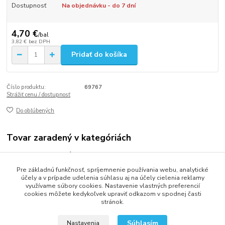
Dostupnosť
Na objednávku - do 7 dní
4,70 €
/
bal
3,82 €
bez DPH
Pridať do košíka
Číslo produktu:
69767
Strážiť cenu / dostupnosť
Do obľúbených
Tovar zaradený v kategóriách
Vrecia odpadové
Pre základnú funkčnosť, spríjemnenie používania webu, analytické
Vrecia 120-140L
účely a v prípade udelenia súhlasu aj na účely cielenia reklamy
využívame súbory cookies. Nastavenie vlastných preferencií
cookies môžete kedykoľvek upraviť odkazom v spodnej časti
stránok.
2013 - 2025 LOVITECH, s.r.o. - Už 12 rokov s Vami...
Súhlasím
Nastavenia