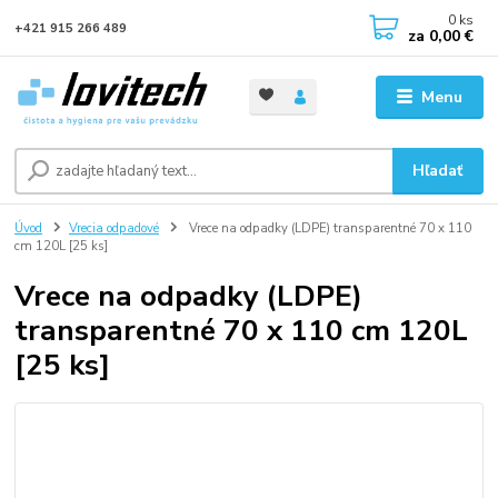
0
ks
+421 915 266 489
za
0,00 €
Menu
Hľadať
Úvod
Vrecia odpadové
Vrece na odpadky (LDPE) transparentné 70 x 110
cm 120L [25 ks]
Vrece na odpadky (LDPE)
transparentné 70 x 110 cm 120L
[25 ks]