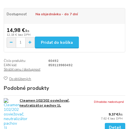
Dostupnosť
Na objednávku - do 7 dní
14,98 €
/
ks
12,18 €
bez DPH
Pridať do košíka
Číslo produktu:
60492
EAN kód:
859119960492
Strážiť cenu / dostupnosť
Do obľúbených
Podobné produkty
Cleamen 102/202 osviežovač,
Dlhodobo nedostupné
neutralizátor pachov 1L
9,37 €
/
ks
7,62 €
bez DPH
Detail