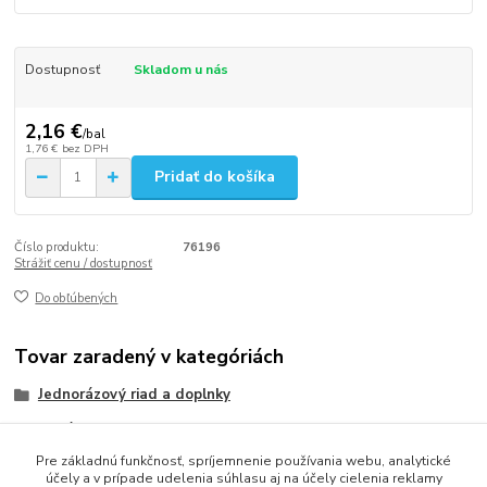
Dostupnosť
Skladom u nás
2,16 €
/
bal
1,76 €
bez DPH
Pridať do košíka
Číslo produktu:
76196
Strážiť cenu / dostupnosť
Do obľúbených
Tovar zaradený v kategóriách
Jednorázový riad a doplnky
Poháriky
Pre základnú funkčnosť, spríjemnenie používania webu, analytické
Plastové poháriky (PET)
účely a v prípade udelenia súhlasu aj na účely cielenia reklamy