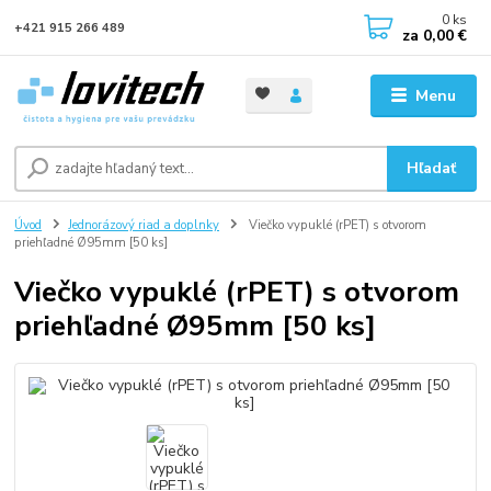
0
ks
+421 915 266 489
za
0,00 €
Menu
Hľadať
Úvod
Jednorázový riad a doplnky
Viečko vypuklé (rPET) s otvorom
priehľadné Ø95mm [50 ks]
Viečko vypuklé (rPET) s otvorom
priehľadné Ø95mm [50 ks]