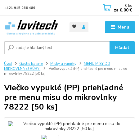
0
ks
+421 915 266 489
za
0,00 €
Menu
Hľadať
Úvod
Gastro balenie
Misky a vaničky
MENU MISY DO
MIKROVLNNEJ RÚRY
Viečko vypuklé (PP) priehľadné pre menu misu do
mikrovlnky 78222 [50 ks]
Viečko vypuklé (PP) priehľadné
pre menu misu do mikrovlnky
78222 [50 ks]