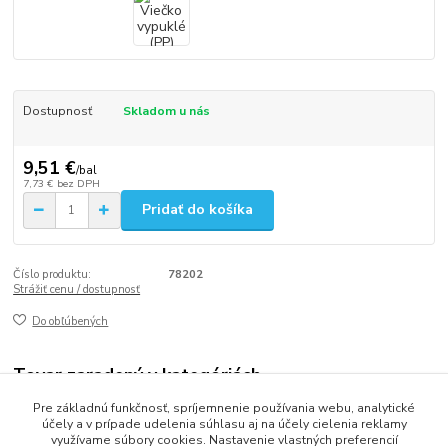
Dostupnosť
Skladom u nás
9,51 €
/
bal
7,73 €
bez DPH
Pridať do košíka
Číslo produktu:
78202
Strážiť cenu / dostupnosť
Do obľúbených
Tovar zaradený v kategóriách
Pre základnú funkčnosť, spríjemnenie používania webu, analytické
MENU MISY DO MIKROVLNNEJ RÚRY
účely a v prípade udelenia súhlasu aj na účely cielenia reklamy
využívame súbory cookies. Nastavenie vlastných preferencií