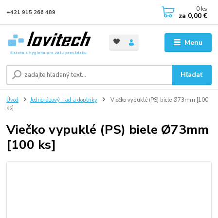
0
ks
+421 915 266 489
za
0,00 €
Menu
Hľadať
Úvod
Jednorázový riad a doplnky
Viečko vypuklé (PS) biele Ø73mm [100
ks]
Viečko vypuklé (PS) biele Ø73mm
[100 ks]