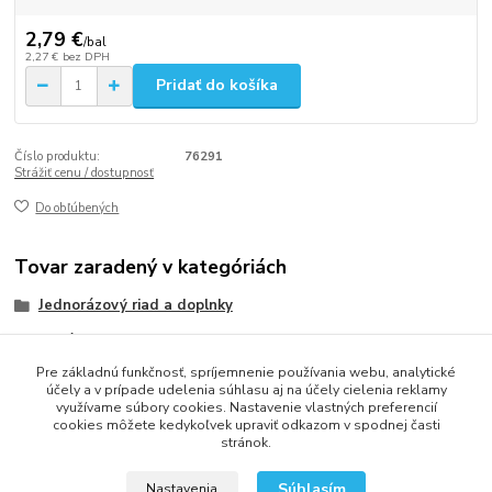
2,79 €
/
bal
2,27 €
bez DPH
Pridať do košíka
Číslo produktu:
76291
Strážiť cenu / dostupnosť
Do obľúbených
Tovar zaradený v kategóriách
Jednorázový riad a doplnky
Poháriky
Pre základnú funkčnosť, spríjemnenie používania webu, analytické
Papierové poháriky a viečka
účely a v prípade udelenia súhlasu aj na účely cielenia reklamy
využívame súbory cookies. Nastavenie vlastných preferencií
cookies môžete kedykoľvek upraviť odkazom v spodnej časti
stránok.
2013 - 2025 LOVITECH, s.r.o. - Už 12 rokov s Vami...
Súhlasím
Nastavenia