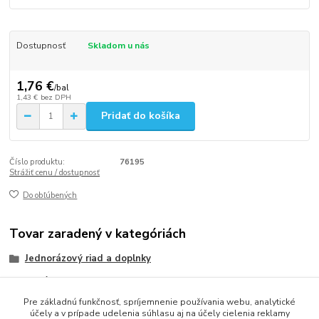
Dostupnosť
Skladom u nás
1,76 €
/
bal
1,43 €
bez DPH
Pridať do košíka
Číslo produktu:
76195
Strážiť cenu / dostupnosť
Do obľúbených
Tovar zaradený v kategóriách
Jednorázový riad a doplnky
Poháriky
Pre základnú funkčnosť, spríjemnenie používania webu, analytické
Plastové poháriky (PET)
účely a v prípade udelenia súhlasu aj na účely cielenia reklamy