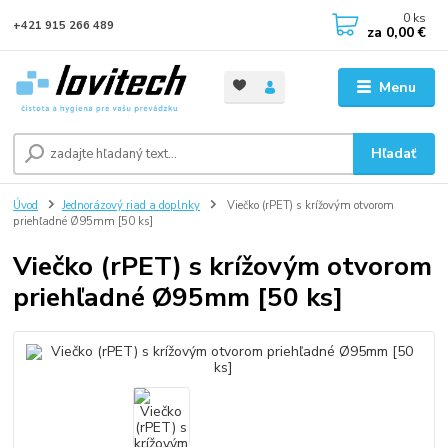
0
ks
+421 915 266 489
za
0,00 €
Menu
Hľadať
Úvod
Jednorázový riad a doplnky
Viečko (rPET) s krížovým otvorom
priehľadné Ø95mm [50 ks]
Viečko (rPET) s krížovým otvorom
priehľadné Ø95mm [50 ks]