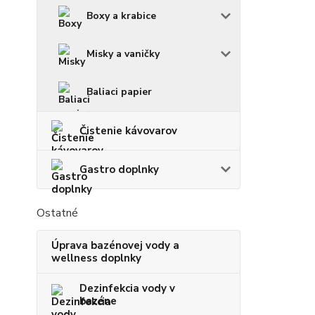
Boxy a krabice
Misky a vaničky
Baliaci papier
Čistenie kávovarov
Gastro doplnky
Ostatné
Úprava bazénovej vody a
wellness doplnky
Dezinfekcia vody v
bazéne