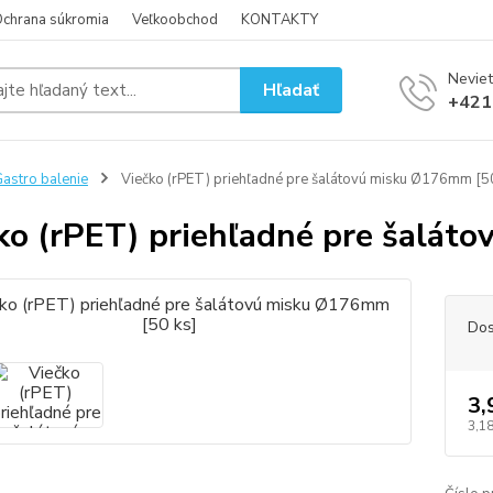
chrana súkromia
Veľkoobchod
KONTAKTY
Neviet
Hľadať
+421
astro balenie
Viečko (rPET) priehľadné pre šalátovú misku Ø176mm [50
ko (rPET) priehľadné pre šalát
Dos
3,
3,18