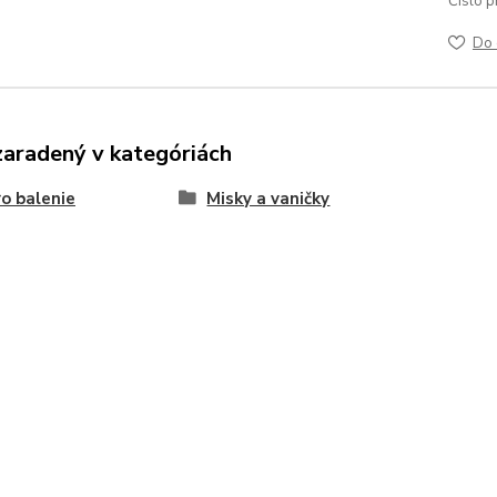
Číslo p
Do 
zaradený v kategóriách
o balenie
Misky a vaničky