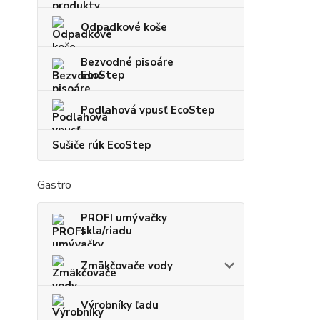
Odpadkové koše
Bezvodné pisoáre
EcoStep
Podlahová vpusť EcoStep
Sušiče rúk EcoStep
Gastro
PROFI umývačky
skla/riadu
Zmäkčovače vody
Výrobníky ľadu