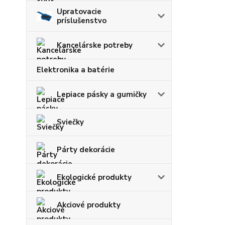
Upratovacie
príslušenstvo
Kancelárske potreby
Elektronika a batérie
Lepiace pásky a gumičky
Sviečky
Párty dekorácie
Ekologické produkty
Akciové produkty