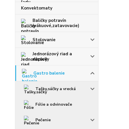
Konvektomaty
Baličky potravín
(vákuové,zatavovacie)
Stolovanie
Jednorázový riad a
doplnky
Gastro balenie
Tašky,sáčky a vrecká
Fólie a odvinovače
Pečenie