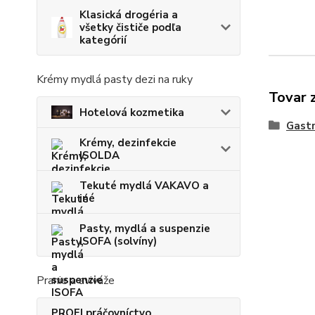
Klasická drogéria a
všetky čističe podľa
kategórií
Krémy mydlá pasty dezi na ruky
Tovar 
Hotelová kozmetika
Gastr
Krémy, dezinfekcie
ISOLDA
Tekuté mydlá VAKAVO a
iné
Pasty, mydlá a suspenzie
ISOFA (solvíny)
Pranie a aviváže
PROFI práčovníctvo