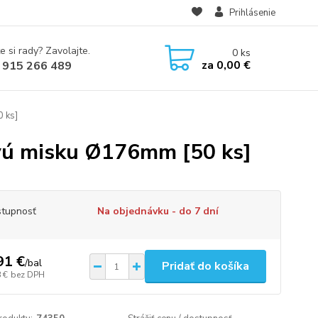
Prihlásenie
e si rady? Zavolajte.
0
ks
za
0,00 €
 915 266 489
 ks]
ovú misku Ø176mm [50 ks]
tupnosť
Na objednávku - do 7 dní
91 €
/
bal
Pridať do košíka
 €
bez DPH