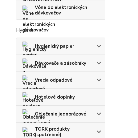
Vône do elektronických
dávkovačov
Hygiena
Hygienický papier
Dávkovače a zásobníky
Vrecia odpadové
Hotelové doplnky
Oblečenie jednorázové
TORK produkty
(spotrebné)